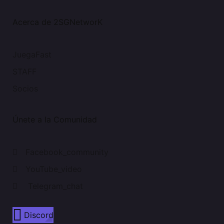
Acerca de 2SGNetworK
JuegaFast
STAFF
Socios
Únete a la Comunidad
Facebook_community
YouTube_video
Telegram_chat
Discord