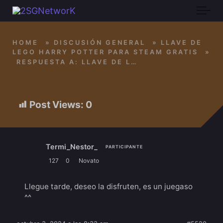
Skip to main content
HOME
»
DISCUSIÓN GENERAL
»
LLAVE DE
LEGO HARRY POTTER PARA STEAM GRATIS
»
RESPUESTA A: LLAVE DE LEGO HARRY POTTER PARA STEAM GRATIS
Post Views:
0
Termi_Nestor_
PARTICIPANTE
127
0
Novato
Llegue tarde, deseo la disfruten, es un juegaso
^^