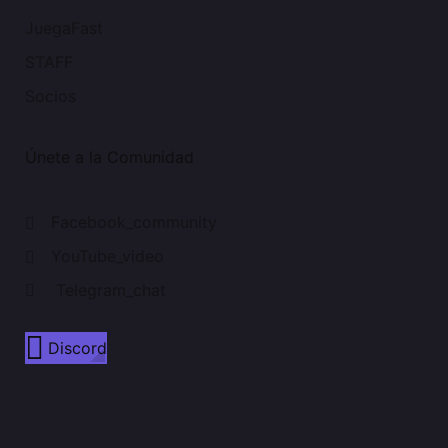
JuegaFast
STAFF
Socios
Únete a la Comunidad
Facebook_community
YouTube_video
Telegram_chat
Discord