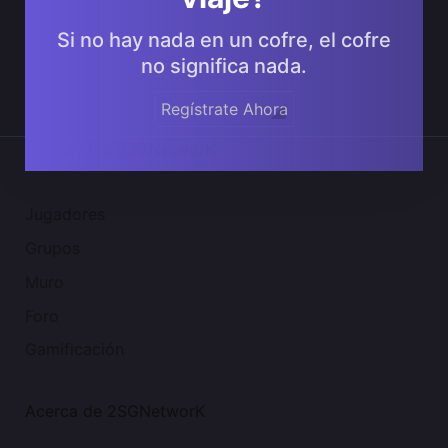
Si no hay nada en un cofre, el cofre
no significa nada.
Regístrate Ahora
Comunidad 2SGNetworK
Jugadores
Grupos
Muro
Foro
Gamificación
Acerca de 2SGNetworK