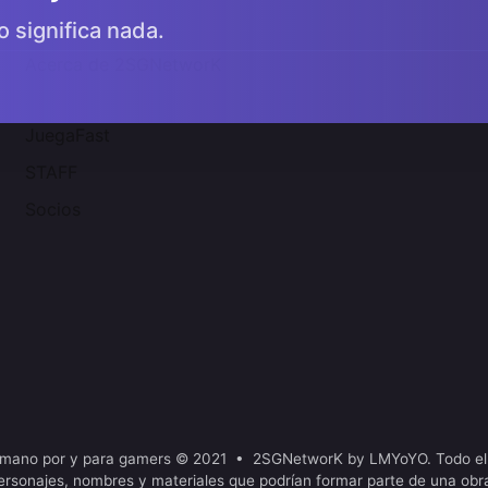
o significa nada.
Acerca de 2SGNetworK
JuegaFast
STAFF
Socios
mano por y para gamers © 2021 • 2SGNetworK by LMYoYO. Todo el
ersonajes, nombres y materiales que podrían formar parte de una obr