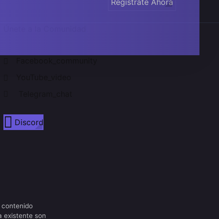
Regístrate Ahora
Únete a la Comunidad
Facebook_community
YouTube_video
Telegram_chat
Discord
 contenido
a existente son