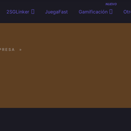
NUEVO
2SGLinker
JuegaFast
Gamificación
Otr
PRESA
»