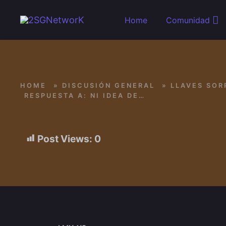
Skip to main content
Home
Comunidad
HOME
»
DISCUSIÓN GENERAL
»
LLAVES SOR
RESPUESTA A: NI IDEA DE QUE JUEGO ES
Post Views:
0