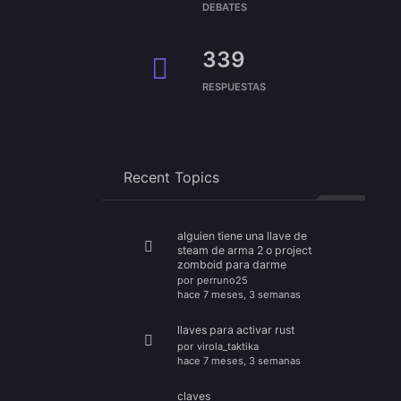
DEBATES
339
RESPUESTAS
Recent Topics
alguien tiene una llave de
steam de arma 2 o project
zomboid para darme
por
perruno25
hace 7 meses, 3 semanas
llaves para activar rust
por
virola_taktika
hace 7 meses, 3 semanas
claves