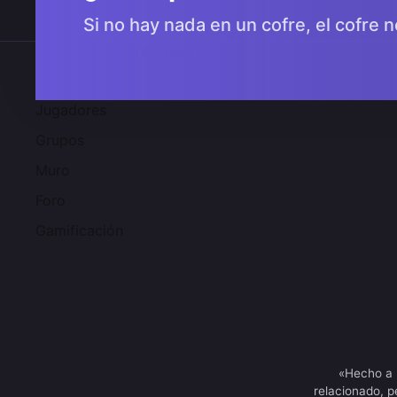
Si no hay nada en un cofre, el cofre n
Comunidad 2SGNetworK
Jugadores
Grupos
Muro
Foro
Gamificación
«Hecho a 
relacionado, p