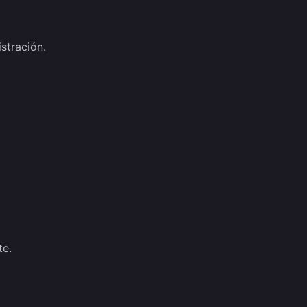
stración.
te.