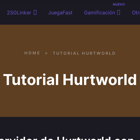
NUEVO
2SGLinker
JuegaFast
Gamificación
Otr
HOME
»
TUTORIAL HURTWORLD
Tutorial Hurtworld