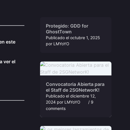
Protegido: GDD for
GhostTown
Publicado el
octubre 1, 2025
en este
por
LMYoYO
 ver el
Convocatoria Abierta para
el Staff de 2SGNetworK!
Publicado el
diciembre 12,
2024
por
LMYoYO
/ 9
comments