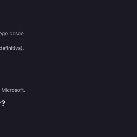
juego desde
efinitiva).
 Microsoft.
r?