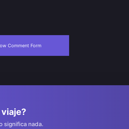
ow Comment Form
 viaje?
o significa nada.