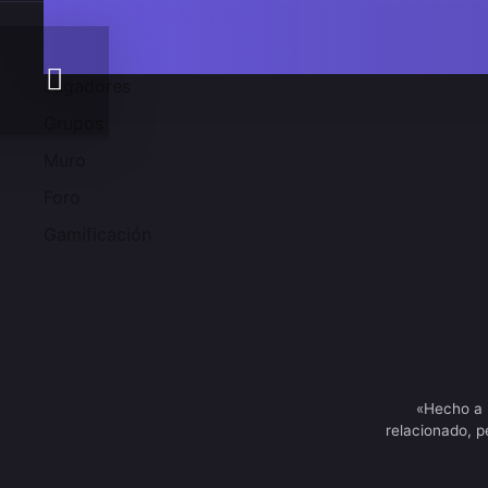
Comunidad 2SGNetworK
Jugadores
Grupos
Muro
Foro
Gamificación
«Hecho a 
relacionado, p