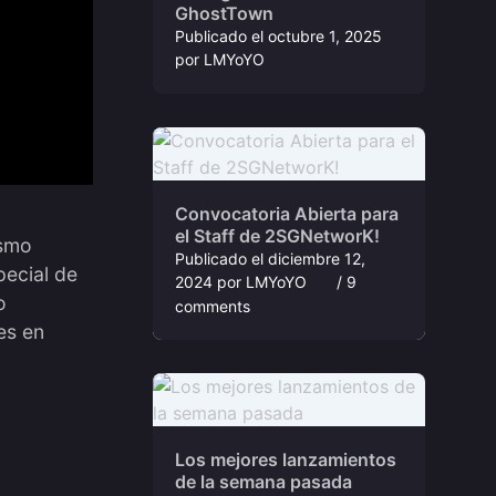
GhostTown
Publicado el
octubre 1, 2025
por
LMYoYO
Convocatoria Abierta para
el Staff de 2SGNetworK!
ismo
Publicado el
diciembre 12,
pecial de
2024
por
LMYoYO
/ 9
o
comments
es en
Los mejores lanzamientos
de la semana pasada