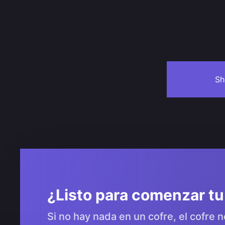
Sh
Navegación
de
entradas
¿Listo para comenzar tu
Si no hay nada en un cofre, el cofre n