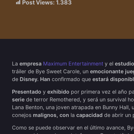
Post Views:
1.383
La
empresa
Maximum Entertainment
y el
estudi
tráiler de Bye Sweet Carole, un
emocionante
jue
de
Disney.
Han
confirmado que
estará
disponib
Presentado
y
exhibido
por primera vez el año p
serie
de terror Remothered, y será un survival h
Lana Benton, una joven atrapada en Bunny Hall, u
conejos
malignos,
con
la
capacidad
de abrir un 
Como se puede observar en el último avance, By