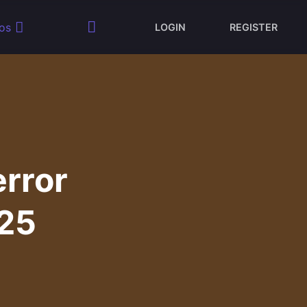
os
LOGIN
REGISTER
error
025