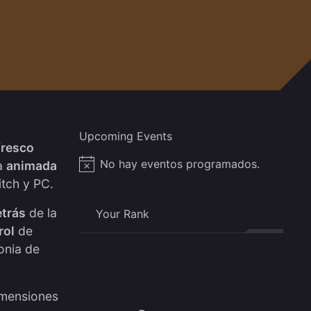
Upcoming Events
fresco
No hay eventos programados.
la
animada
Aviso
tch y PC.
etrás
de la
Your Rank
rol
de
onia de
imensiones