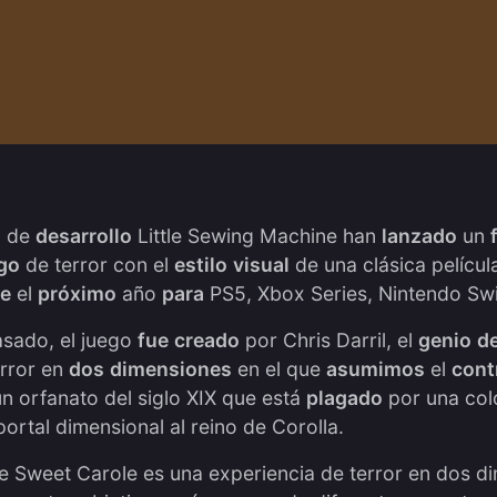
o
de
desarrollo
Little Sewing Machine han
lanzado
un
go
de terror con el
estilo
visual
de una clásica pelícu
le
el
próximo
año
para
PS5, Xbox Series, Nintendo Swi
asado, el juego
fue
creado
por Chris Darril, el
genio
d
orror en
dos
dimensiones
en el que
asumimos
el
cont
n orfanato del siglo XIX que está
plagado
por una col
portal dimensional al reino de Corolla.
e Sweet Carole es una experiencia de terror en dos d