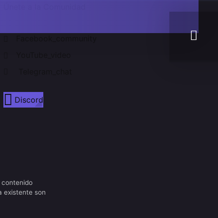
Únete a la Comunidad
Facebook_community
YouTube_video
Telegram_chat
Discord
 contenido
a existente son