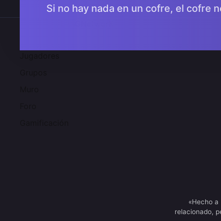
Si no hay nada en un cofre, el cofre n
Comunidad 2SGNetworK
Jugadores
Grupos
Muro
Foro
Gamificación
«Hecho a 
relacionado, p