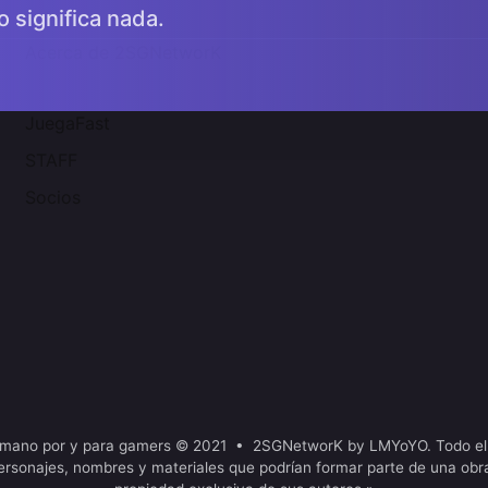
o significa nada.
Acerca de 2SGNetworK
JuegaFast
STAFF
Socios
mano por y para gamers © 2021 • 2SGNetworK by LMYoYO. Todo el
ersonajes, nombres y materiales que podrían formar parte de una obr