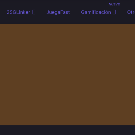
NUEVO
2SGLinker
JuegaFast
Gamificación
Otr
ity and Stream.