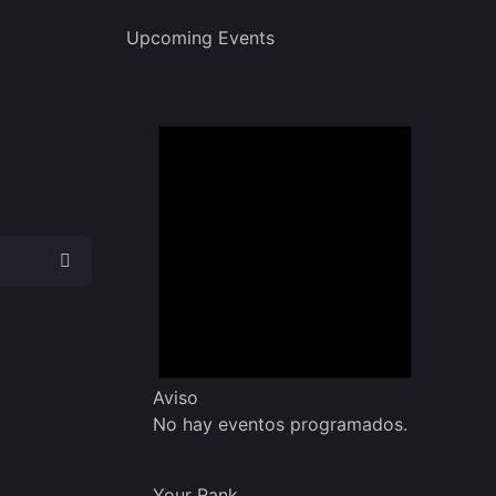
Upcoming Events
Aviso
No hay eventos programados.
Your Rank