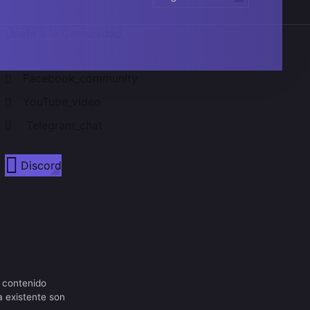
Únete a la Comunidad
Facebook_community
YouTube_video
Telegram_chat
Discord
 contenido
a existente son