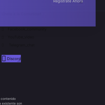
Regístrate Ahora
Únete a la Comunidad
Facebook_community
YouTube_video
Telegram_chat
Discord
 contenido
a existente son