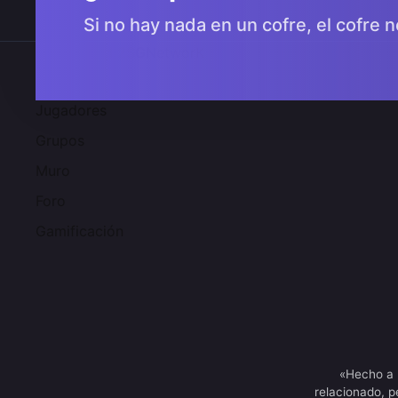
Si no hay nada en un cofre, el cofre n
Comunidad 2SGNetworK
Jugadores
Grupos
Muro
Foro
Gamificación
«Hecho a 
relacionado, p