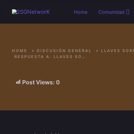
Skip to main content
Home
Comunidad
HOME
»
DISCUSIÓN GENERAL
»
LLAVES SOR
RESPUESTA A: LLAVES SORPRESA
Post Views:
0