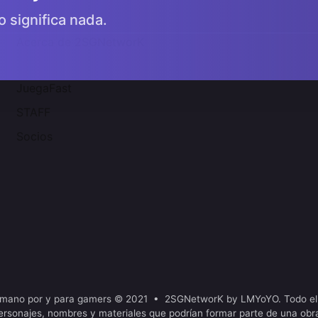
o significa nada.
Acerca de 2SGNetworK
JuegaFast
STAFF
Socios
mano por y para gamers © 2021 • 2SGNetworK by LMYoYO. Todo el
ersonajes, nombres y materiales que podrían formar parte de una obr