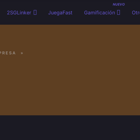
NUEVO
2SGLinker
JuegaFast
Gamificación
Otr
PRESA
»