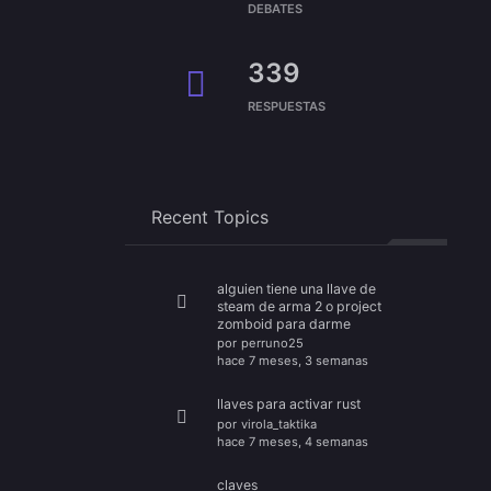
DEBATES
339
RESPUESTAS
Recent Topics
alguien tiene una llave de
steam de arma 2 o project
zomboid para darme
por
perruno25
hace 7 meses, 3 semanas
llaves para activar rust
por
virola_taktika
hace 7 meses, 4 semanas
claves