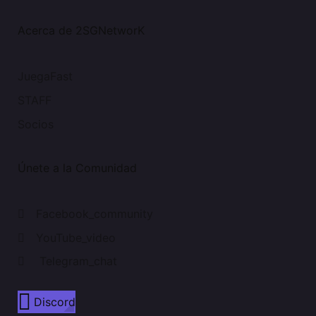
Acerca de 2SGNetworK
JuegaFast
STAFF
Socios
Únete a la Comunidad
Facebook_community
YouTube_video
Telegram_chat
Discord