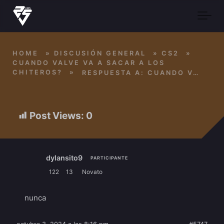
Skip to main content
HOME
»
DISCUSIÓN GENERAL
»
CS2
»
CUANDO VALVE VA A SACAR A LOS
CHITEROS?
»
RESPUESTA A: CUANDO VALVE VA A SACAR A LOS CHITEROS?
Post Views:
0
dylansito9
PARTICIPANTE
122
13
Novato
nunca