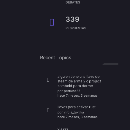
DEBATES
339
RESPUESTAS
Recent Topics
alguien tiene una llave de
steam de arma 2 o project
zomboid para darme
por
perruno25
hace 7 meses, 3 semanas
llaves para activar rust
por
virola_taktika
hace 7 meses, 3 semanas
claves