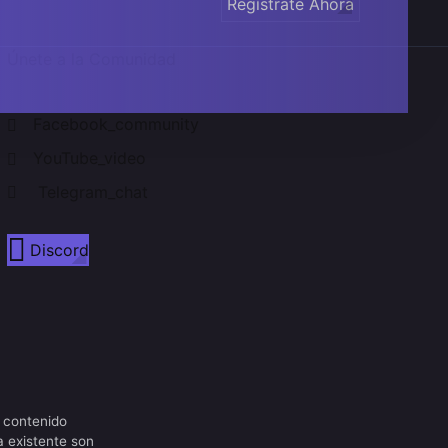
Regístrate Ahora
Únete a la Comunidad
Facebook_community
YouTube_video
Telegram_chat
Discord
 contenido
a existente son