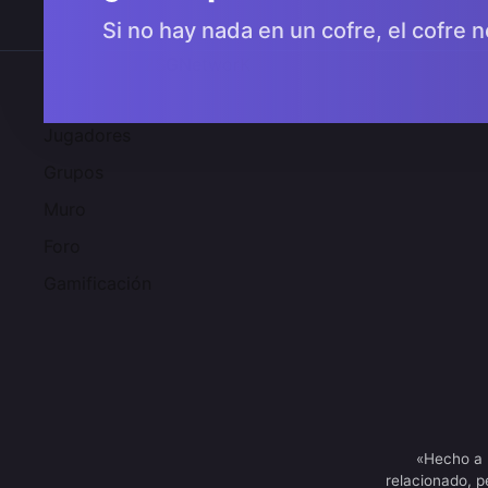
Si no hay nada en un cofre, el cofre n
Comunidad 2SGNetworK
Jugadores
Grupos
Muro
Foro
Gamificación
«Hecho a 
relacionado, p