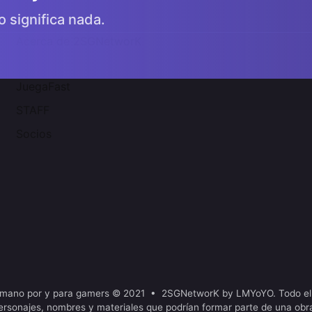
o significa nada.
Acerca de 2SGNetworK
JuegaFast
STAFF
Socios
mano por y para gamers © 2021 • 2SGNetworK by LMYoYO. Todo el
ersonajes, nombres y materiales que podrían formar parte de una obr