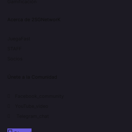
Gamificación
Acerca de 2SGNetworK
JuegaFast
STAFF
Socios
Únete a la Comunidad
Facebook_community
YouTube_video
Telegram_chat