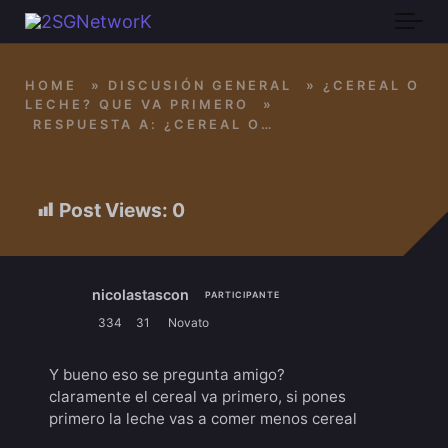
Skip to main content
HOME
»
DISCUSIÓN GENERAL
»
¿CEREAL O
LECHE? QUE VA PRIMERO
»
RESPUESTA A: ¿CEREAL O LECHE? QUE VA PRIMERO
Post Views:
0
nicolastascon
PARTICIPANTE
334
31
Novato
Y bueno eso se pregunta amigo?
claramente el cereal va primero, si pones
primero la leche vas a comer menos cereal