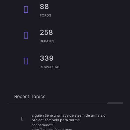
88
FOROS
258
DEBATES
339
RESPUESTAS
Recent Topics
alguien tiene una llave de steam de arma 2 o
project zomboid para darme
por
perruno25
hace 7 meses, 3 semanas