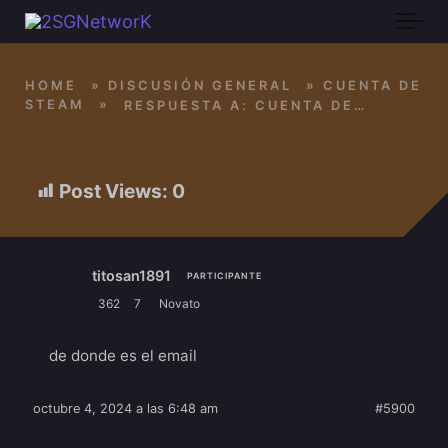
Skip to main content
HOME
»
DISCUSIÓN GENERAL
»
CUENTA DE
STEAM
»
RESPUESTA A: CUENTA DE STEAM
Post Views:
0
titosan1891
PARTICIPANTE
362
7
Novato
de donde es el email
octubre 4, 2024 a las 6:48 am
#5900