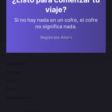
viaje?
Si no hay nada en un cofre, el cofre
no significa nada.
Regístrate Ahora
Comunidad 2SGNetworK
Jugadores
Grupos
Muro
Foro
Gamificación