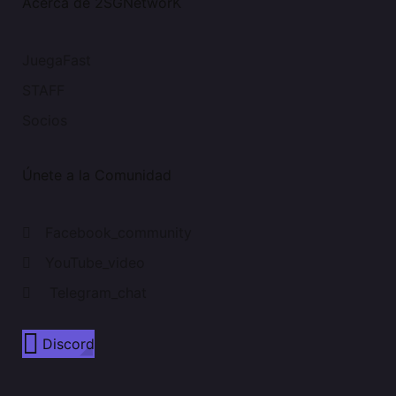
Acerca de 2SGNetworK
JuegaFast
STAFF
Socios
Únete a la Comunidad
Facebook_community
YouTube_video
Telegram_chat
Discord