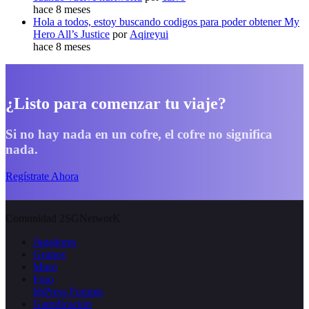
hace 8 meses
Hola a todos, estoy buscando codigos para poder obtener My
Hero All’s Justice
por
Aqireyui
hace 8 meses
¿Listo para comenzar tu viaje?
Si no hay nada en un cofre, el cofre no significa
nada.
Regístrate Ahora
Comunidad 2SGNetworK
Jugadores
Grupos
Muro
Foro
bbPress Forums
Gamificación