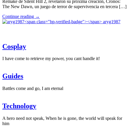
Remake de Silent Hill 2, revelaron su próxima creación, Cronos:
The New Dawn, un juego de terror de supervivencia en tercera […]
"Cronos:
Continue reading
→
The
aryg1987
New
Dawn
lo
nuevo
Cosplay
de
Bloober
Team"
I have come to retrieve my power, you cant handle it!
Guides
Battles come and go, I am eternal
Technology
A hero need not speak, When he is gone, the world will speak for
him