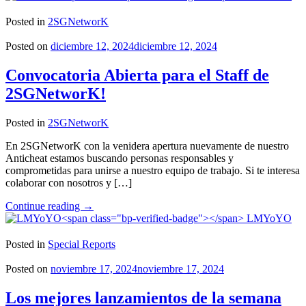
for
GhostTown"
Posted in
2SGNetworK
Posted on
diciembre 12, 2024
diciembre 12, 2024
Convocatoria Abierta para el Staff de
2SGNetworK!
Posted in
2SGNetworK
En 2SGNetworK con la venidera apertura nuevamente de nuestro
Anticheat estamos buscando personas responsables y
comprometidas para unirse a nuestro equipo de trabajo. Si te interesa
colaborar con nosotros y […]
"Convocatoria
Continue reading
→
Abierta
LMYoYO
para
el
Posted in
Special Reports
Staff
de
Posted on
noviembre 17, 2024
noviembre 17, 2024
2SGNetworK!"
Los mejores lanzamientos de la semana