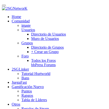
Skip
to
main
Home
content
Comunidad
image
Usuarios
Directorio de Usuarios
Muro de Usuarios
Grupos
Directorio de Grupos
+ Crear un Grupo
Foro
Todos los Foros
bbPress Forums
2SGLinker
Tutorial Hurtworld
Bans
JuegaFast
Gamificación
Nuevo
Puntos
Rangos
Tabla de Líderes
Otros
Regalos de Steam