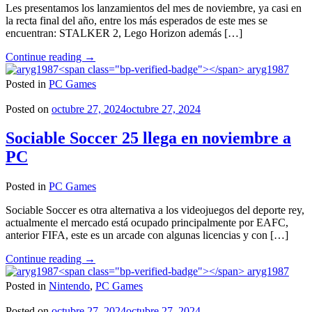
Les presentamos los lanzamientos del mes de noviembre, ya casi en
la recta final del año, entre los más esperados de este mes se
encuentran: STALKER 2, Lego Horizon además […]
"Lanzamientos
Continue reading
→
de
aryg1987
Noviembre"
Posted in
PC Games
Posted on
octubre 27, 2024
octubre 27, 2024
Sociable Soccer 25 llega en noviembre a
PC
Posted in
PC Games
Sociable Soccer es otra alternativa a los videojuegos del deporte rey,
actualmente el mercado está ocupado principalmente por EAFC,
anterior FIFA, este es un arcade con algunas licencias y con […]
"Sociable
Continue reading
→
Soccer
aryg1987
25
Posted in
Nintendo
,
PC Games
llega
en
Posted on
octubre 27, 2024
octubre 27, 2024