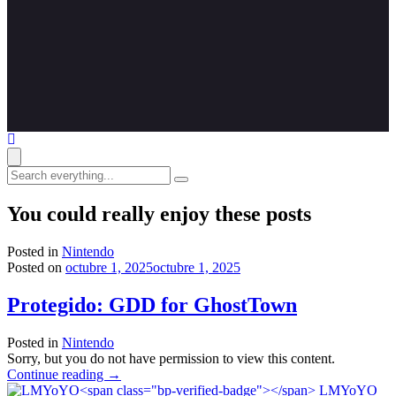
Search
everything...
You could really enjoy these posts
Posted in
Nintendo
Posted on
octubre 1, 2025
octubre 1, 2025
Protegido: GDD for GhostTown
Posted in
Nintendo
Sorry, but you do not have permission to view this content.
"Protegido:
Continue reading
→
GDD
LMYoYO