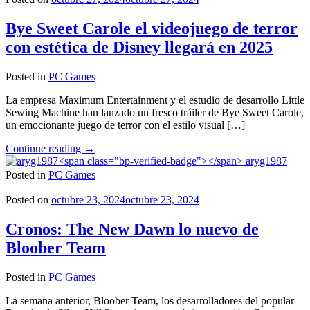
noviembre
a
Bye Sweet Carole el videojuego de terror
PC"
con estética de Disney llegará en 2025
Posted in
PC Games
La empresa Maximum Entertainment y el estudio de desarrollo Little
Sewing Machine han lanzado un fresco tráiler de Bye Sweet Carole,
un emocionante juego de terror con el estilo visual […]
"Bye
Continue reading
→
Sweet
aryg1987
Carole
Posted in
PC Games
el
videojuego
Posted on
octubre 23, 2024
octubre 23, 2024
de
terror
Cronos: The New Dawn lo nuevo de
con
Bloober Team
estética
de
Disney
Posted in
PC Games
llegará
en
La semana anterior, Bloober Team, los desarrolladores del popular
2025"