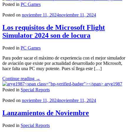
Mirage
Posted in
PC Games
es
crackeado"
Posted on
noviembre 11, 2024
noviembre 11, 2024
Los requisitos de Microsoft Flight
Simulator 2024 son de locura
Posted in
PC Games
Para poder sacar el máximo de experiencia con el mejor simulador
de aviación que existe por actualidad desarrollado por Microsoft,
hace falta una PC muy potente. Pues sí llega este […]
"Los
Continue reading
→
requisitos
aryg1987
de
Posted in
Special Reports
Microsoft
Flight
Posted on
noviembre 11, 2024
noviembre 11, 2024
Simulator
2024
Lanzamientos de Noviembre
son
de
Posted in
Special Reports
locura"