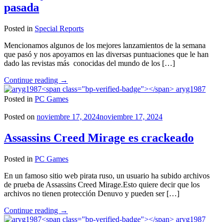
pasada
Posted in
Special Reports
Mencionamos algunos de los mejores lanzamientos de la semana
que pasó y nos apoyamos en las diversas puntuaciones que le han
dado las revistas más conocidas del mundo de los […]
"Los
Continue reading
→
mejores
aryg1987
lanzamientos
Posted in
PC Games
de
la
Posted on
noviembre 17, 2024
noviembre 17, 2024
semana
pasada"
Assassins Creed Mirage es crackeado
Posted in
PC Games
En un famoso sitio web pirata ruso, un usuario ha subido archivos
de prueba de Assassins Creed Mirage.Esto quiere decir que los
archivos no tienen protección Denuvo y pueden ser […]
"Assassins
Continue reading
→
Creed
aryg1987