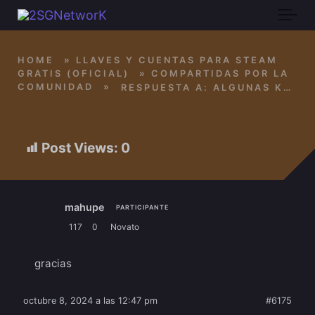
Skip to main content
HOME
»
LLAVES Y CUENTAS PARA STEAM
GRATIS (OFICIAL)
»
COMPARTIDAS POR LA
COMUNIDAD
»
RESPUESTA A: ALGUNAS KEYS OFFTOPIC PARA GOG QUE REGALAN EN PRIME GAMING
Post Views:
0
mahupe
PARTICIPANTE
117
0
Novato
gracias
octubre 8, 2024 a las 12:47 pm
#6175