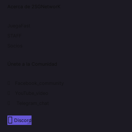
Acerca de 2SGNetworK
JuegaFast
STAFF
Socios
Únete a la Comunidad
Facebook_community
YouTube_video
Telegram_chat
Discord