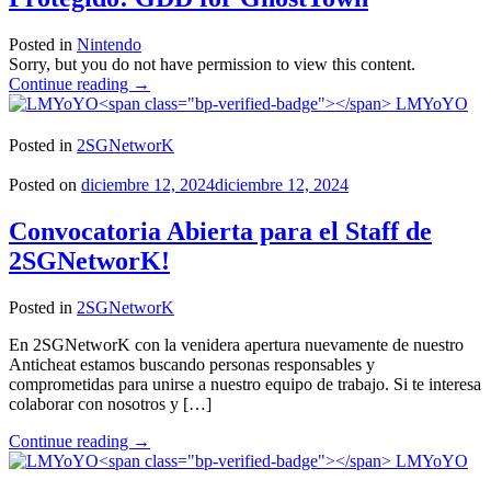
Posted in
Nintendo
Sorry, but you do not have permission to view this content.
"Protegido:
Continue reading
→
GDD
LMYoYO
for
GhostTown"
Posted in
2SGNetworK
Posted on
diciembre 12, 2024
diciembre 12, 2024
Convocatoria Abierta para el Staff de
2SGNetworK!
Posted in
2SGNetworK
En 2SGNetworK con la venidera apertura nuevamente de nuestro
Anticheat estamos buscando personas responsables y
comprometidas para unirse a nuestro equipo de trabajo. Si te interesa
colaborar con nosotros y […]
"Convocatoria
Continue reading
→
Abierta
LMYoYO
para