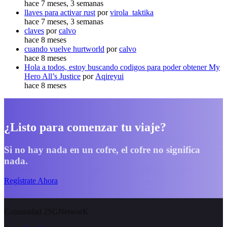
hace 7 meses, 3 semanas
llaves para activar rust
por
virola_taktika
hace 7 meses, 3 semanas
claves
por
calvo
hace 8 meses
cuando vuelve hurtworld
por
calvo
hace 8 meses
Hola a todos, estoy buscando codigos para poder obtener My
Hero All’s Justice
por
Aqireyui
hace 8 meses
¿Listo para comenzar tu viaje?
Si no hay nada en un cofre, el cofre no significa
nada.
Regístrate Ahora
Comunidad 2SGNetworK