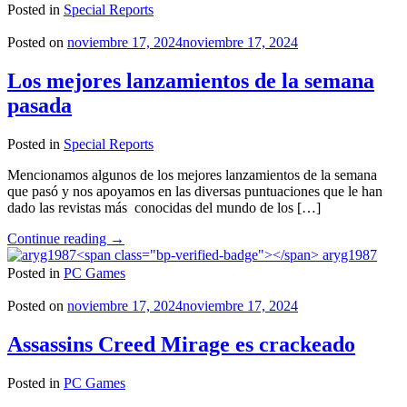
el
Posted in
Special Reports
Staff
de
Posted on
noviembre 17, 2024
noviembre 17, 2024
2SGNetworK!"
Los mejores lanzamientos de la semana
pasada
Posted in
Special Reports
Mencionamos algunos de los mejores lanzamientos de la semana
que pasó y nos apoyamos en las diversas puntuaciones que le han
dado las revistas más conocidas del mundo de los […]
"Los
Continue reading
→
mejores
aryg1987
lanzamientos
Posted in
PC Games
de
la
Posted on
noviembre 17, 2024
noviembre 17, 2024
semana
pasada"
Assassins Creed Mirage es crackeado
Posted in
PC Games