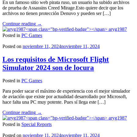
En un famoso sitio web pirata ruso, un usuario ha subido archivos
de prueba de Assassins Creed Mirage.Esto quiere decir que los
archivos no tienen protección Denuvo y pueden ser […]
"Assassins
Continue reading
→
Creed
aryg1987
Mirage
Posted in
PC Games
es
crackeado"
Posted on
noviembre 11, 2024
noviembre 11, 2024
Los requisitos de Microsoft Flight
Simulator 2024 son de locura
Posted in
PC Games
Para poder sacar el máximo de experiencia con el mejor simulador
de aviación que existe por actualidad desarrollado por Microsoft,
hace falta una PC muy potente. Pues sí llega este […]
"Los
Continue reading
→
requisitos
aryg1987
de
Posted in
Special Reports
Microsoft
Flight
Posted on
noviembre 11, 2024
noviembre 11, 2024