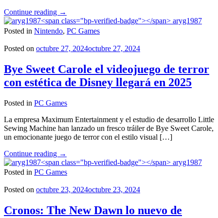
"Sociable
Continue reading
→
Soccer
aryg1987
25
Posted in
Nintendo
,
PC Games
llega
en
Posted on
octubre 27, 2024
octubre 27, 2024
noviembre
a
Bye Sweet Carole el videojuego de terror
PC"
con estética de Disney llegará en 2025
Posted in
PC Games
La empresa Maximum Entertainment y el estudio de desarrollo Little
Sewing Machine han lanzado un fresco tráiler de Bye Sweet Carole,
un emocionante juego de terror con el estilo visual […]
"Bye
Continue reading
→
Sweet
aryg1987
Carole
Posted in
PC Games
el
videojuego
Posted on
octubre 23, 2024
octubre 23, 2024
de
terror
Cronos: The New Dawn lo nuevo de
con