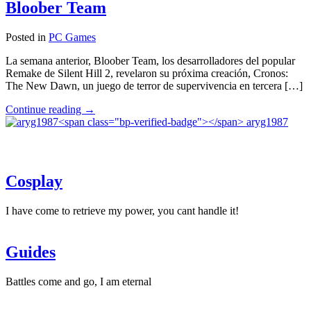
Bloober Team
estética
de
Disney
Posted in
PC Games
llegará
en
La semana anterior, Bloober Team, los desarrolladores del popular
2025"
Remake de Silent Hill 2, revelaron su próxima creación, Cronos:
The New Dawn, un juego de terror de supervivencia en tercera […]
"Cronos:
Continue reading
→
The
aryg1987
New
Dawn
lo
nuevo
Cosplay
de
Bloober
Team"
I have come to retrieve my power, you cant handle it!
Guides
Battles come and go, I am eternal