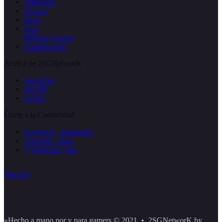
Jugadores
Grupos
Muro
Foro
bbPress Forums
Gamificación
Acerca de 2SGNetworK
JuegaFast
STAFF
Socios
Únete a la Comunidad
Facebook_community
YouTube_video
Telegram_chat
Discord
«Hecho a mano por y para gamers © 2021 • 2SGNetworK by