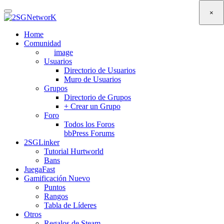
Skip
×
to
main
Home
content
Comunidad
image
Usuarios
Directorio de Usuarios
Muro de Usuarios
Grupos
Directorio de Grupos
+ Crear un Grupo
Foro
Todos los Foros
bbPress Forums
2SGLinker
Tutorial Hurtworld
Bans
JuegaFast
Gamificación
Nuevo
Puntos
Rangos
Tabla de Líderes
Otros
Regalos de Steam