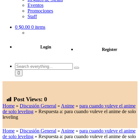
Eventos
Promociones
Staff
0
$0.00
0 items
Login
Register
Search
everything...
Post Views:
0
Home
»
Discusión General
»
Anime
»
para cuando vuleve el anime
de solo leveling
»
Respuesta a: para cuando vuleve el anime de solo
leveling
Home
»
Discusión General
»
Anime
»
para cuando vuleve el anime
de solo leveling
»
Respuesta a: para cuando vuleve el anime de solo