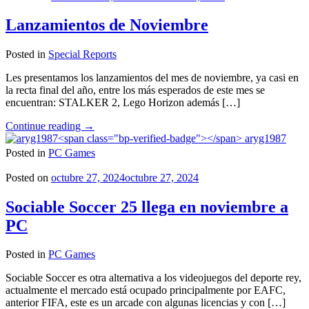
Simulator
2024
Lanzamientos de Noviembre
son
de
Posted in
Special Reports
locura"
Les presentamos los lanzamientos del mes de noviembre, ya casi en
la recta final del año, entre los más esperados de este mes se
encuentran: STALKER 2, Lego Horizon además […]
"Lanzamientos
Continue reading
→
de
aryg1987
Noviembre"
Posted in
PC Games
Posted on
octubre 27, 2024
octubre 27, 2024
Sociable Soccer 25 llega en noviembre a
PC
Posted in
PC Games
Sociable Soccer es otra alternativa a los videojuegos del deporte rey,
actualmente el mercado está ocupado principalmente por EAFC,
anterior FIFA, este es un arcade con algunas licencias y con […]