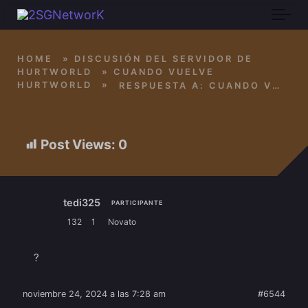
Skip to main content
HOME
»
DISCUSIÓN DEL SERVIDOR DE
HURTWORLD
»
CUANDO VUELVE
HURTWORLD
»
RESPUESTA A: CUANDO VUELVE HURTWORLD
Post Views:
0
tedi325
PARTICIPANTE
132
1
Novato
?
noviembre 24, 2024 a las 7:28 am
#6544