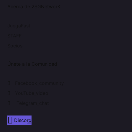
Acerca de 2SGNetworK
JuegaFast
STAFF
Socios
Únete a la Comunidad
Facebook_community
YouTube_video
Telegram_chat
Discord