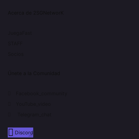
Acerca de 2SGNetworK
JuegaFast
STAFF
Socios
Únete a la Comunidad
Facebook_community
YouTube_video
Telegram_chat
Discord