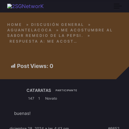
Skip to main content
HOME
»
DISCUSIÓN GENERAL
»
AGUANTELACOCA
»
ME ACOSTUMBRE AL
SABOR REMEDIO DE LA PEPSI.
»
RESPUESTA A: ME ACOSTUMBRE AL SABOR REMEDIO DE LA PEPSI.
Post Views:
0
CATARATAS
PARTICIPANTE
147
1
Novato
buenas!
diciembre 28, 2024 a las 4:43 pm
#6652