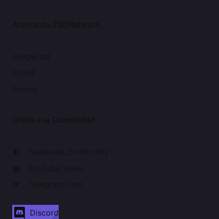
Acerca de 2SGNetworK
JuegaFast
STAFF
Socios
Únete a la Comunidad
Facebook_community
YouTube_video
Telegram_chat
Discord