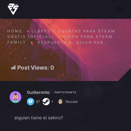
Skip to main content
HOME
»
LLAVES Y CUENTAS PARA STEAM
GRATIS (OFICIAL)
»
QUIEN PARA STEAM
FAMILY
»
RESPUESTA A: QUIEN PARA STEAM FAMILY
Post Views:
0
Guillermito
PARTICIPANTE
97
1
Novato
alguien tiene el sekiro?