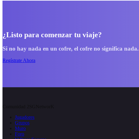
¿Listo para comenzar tu viaje?
Si no hay nada en un cofre, el cofre no significa nada.
Regístrate Ahora
Comunidad 2SGNetworK
Jugadores
Grupos
Muro
Foro