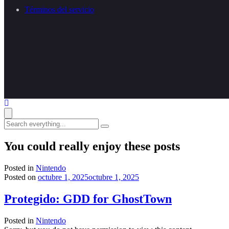
Términos del servicio
Search
everything...
You could really enjoy these posts
Posted in
Nintendo
Posted on
octubre 1, 2025
octubre 1, 2025
Protegido: GDD for GhostTown
Posted in
Nintendo