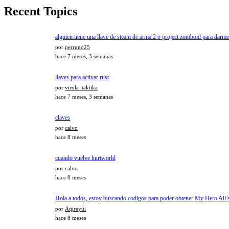
Recent Topics
alguien tiene una llave de steam de arma 2 o project zomboid para darme
por
perruno25
hace 7 meses, 3 semanas
llaves para activar rust
por
virola_taktika
hace 7 meses, 3 semanas
claves
por
calvo
hace 8 meses
cuando vuelve hurtworld
por
calvo
hace 8 meses
Hola a todos, estoy buscando codigos para poder obtener My Hero All’s
por
Aqireyui
hace 8 meses