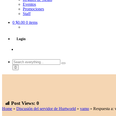
Eventos
Promociones
Staff
0
$0.00
0 items
Login
Search
everything...
Post Views:
0
Home
»
Discusión del servidor de Hurtworld
»
vamo
»
Respuesta a: