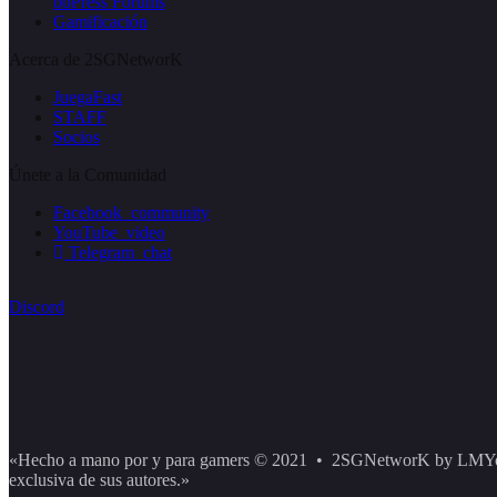
bbPress Forums
Gamificación
Acerca de 2SGNetworK
JuegaFast
STAFF
Socios
Únete a la Comunidad
Facebook_community
YouTube_video
Telegram_chat
Discord
«Hecho a mano por y para gamers © 2021 • 2SGNetworK by LMYoYO. T
exclusiva de sus autores.»