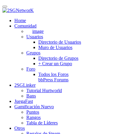
Skip
to
main
Home
content
Comunidad
image
Usuarios
Directorio de Usuarios
Muro de Usuarios
Grupos
Directorio de Grupos
+ Crear un Grupo
Foro
Todos los Foros
bbPress Forums
2SGLinker
Tutorial Hurtworld
Bans
JuegaFast
Gamificación
Nuevo
Puntos
Rangos
Tabla de Líderes
Otros
Regalos de Steam