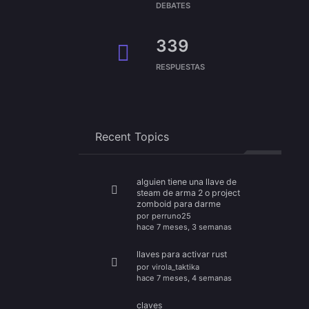
DEBATES
339
RESPUESTAS
Recent Topics
alguien tiene una llave de
steam de arma 2 o project
zomboid para darme
por
perruno25
hace 7 meses, 3 semanas
llaves para activar rust
por
virola_taktika
hace 7 meses, 4 semanas
claves