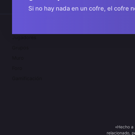
Si no hay nada en un cofre, el cofre n
Comunidad 2SGNetworK
Jugadores
Grupos
Muro
Foro
Gamificación
«Hecho a 
relacionado, p