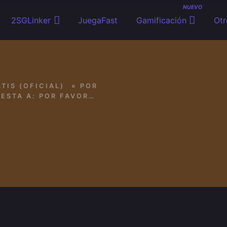
NUEVO
2SGLinker
JuegaFast
Gamificación
Otr
TIS (OFICIAL)
»
POR
RESPUESTA A: POR FAVOR NECESITO UNA KEY DE RUST