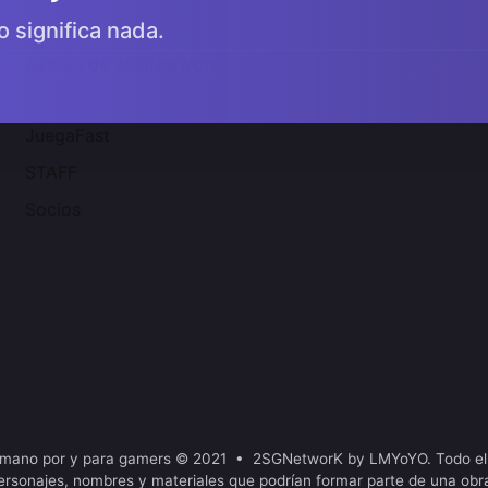
o significa nada.
Acerca de 2SGNetworK
JuegaFast
STAFF
Socios
mano por y para gamers © 2021 • 2SGNetworK by LMYoYO. Todo el
ersonajes, nombres y materiales que podrían formar parte de una obr