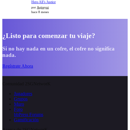
Hero All’s Justice
por
Aqireyui
hace 8 meses
¿Listo para comenzar tu viaje?
Si no hay nada en un cofre, el cofre no significa
nada.
Regístrate Ahora
Comunidad 2SGNetworK
Jugadores
Grupos
Muro
Foro
bbPress Forums
Gamificación
Acerca de 2SGNetworK