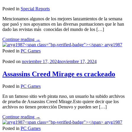
Posted in
Special Reports
Mencionamos algunos de los mejores lanzamientos de la semana
que pasó y nos apoyamos en las diversas puntuaciones que le han
dado las revistas más conocidas del mundo de los […]
"Los
Continue reading
→
mejores
aryg1987
lanzamientos
Posted in
PC Games
de
la
Posted on
noviembre 17, 2024
noviembre 17, 2024
semana
pasada"
Assassins Creed Mirage es crackeado
Posted in
PC Games
En un famoso sitio web pirata ruso, un usuario ha subido archivos
de prueba de Assassins Creed Mirage.Esto quiere decir que los
archivos no tienen protección Denuvo y pueden ser […]
"Assassins
Continue reading
→
Creed
aryg1987
Mirage
Posted in
PC Games