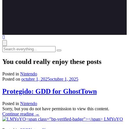
Search
everything...
You could really enjoy these posts
Posted in
Nintendo
Posted on
octubre 1, 2025
octubre 1, 2025
Protegido: GDD for GhostTown
Posted in
Nintendo
Sorry, but you do not have permission to view this content.
"Protegido:
Continue reading
→
GDD
LMYoYO
for