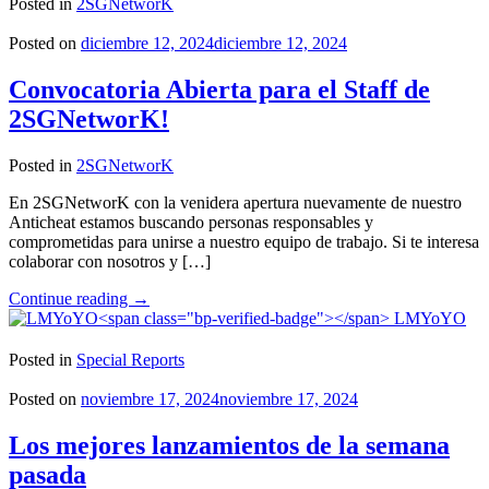
GhostTown"
Posted in
2SGNetworK
Posted on
diciembre 12, 2024
diciembre 12, 2024
Convocatoria Abierta para el Staff de
2SGNetworK!
Posted in
2SGNetworK
En 2SGNetworK con la venidera apertura nuevamente de nuestro
Anticheat estamos buscando personas responsables y
comprometidas para unirse a nuestro equipo de trabajo. Si te interesa
colaborar con nosotros y […]
"Convocatoria
Continue reading
→
Abierta
LMYoYO
para
el
Posted in
Special Reports
Staff
de
Posted on
noviembre 17, 2024
noviembre 17, 2024
2SGNetworK!"
Los mejores lanzamientos de la semana
pasada