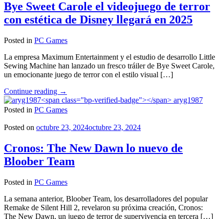
a
Bye Sweet Carole el videojuego de terror
PC"
con estética de Disney llegará en 2025
Posted in
PC Games
La empresa Maximum Entertainment y el estudio de desarrollo Little
Sewing Machine han lanzado un fresco tráiler de Bye Sweet Carole,
un emocionante juego de terror con el estilo visual […]
"Bye
Continue reading
→
Sweet
aryg1987
Carole
Posted in
PC Games
el
videojuego
Posted on
octubre 23, 2024
octubre 23, 2024
de
terror
Cronos: The New Dawn lo nuevo de
con
Bloober Team
estética
de
Disney
Posted in
PC Games
llegará
en
La semana anterior, Bloober Team, los desarrolladores del popular
2025"
Remake de Silent Hill 2, revelaron su próxima creación, Cronos:
The New Dawn, un juego de terror de supervivencia en tercera […]