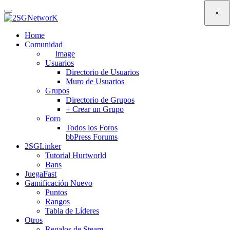
Skip
×
to
main
Home
content
Comunidad
image
Usuarios
Directorio de Usuarios
Muro de Usuarios
Grupos
Directorio de Grupos
+ Crear un Grupo
Foro
Todos los Foros
bbPress Forums
2SGLinker
Tutorial Hurtworld
Bans
JuegaFast
Gamificación
Nuevo
Puntos
Rangos
Tabla de Líderes
Otros
Regalos de Steam