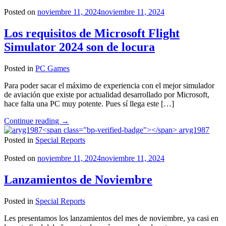
es
crackeado"
Posted on
noviembre 11, 2024
noviembre 11, 2024
Los requisitos de Microsoft Flight
Simulator 2024 son de locura
Posted in
PC Games
Para poder sacar el máximo de experiencia con el mejor simulador
de aviación que existe por actualidad desarrollado por Microsoft,
hace falta una PC muy potente. Pues sí llega este […]
"Los
Continue reading
→
requisitos
aryg1987
de
Posted in
Special Reports
Microsoft
Flight
Posted on
noviembre 11, 2024
noviembre 11, 2024
Simulator
2024
Lanzamientos de Noviembre
son
de
Posted in
Special Reports
locura"
Les presentamos los lanzamientos del mes de noviembre, ya casi en