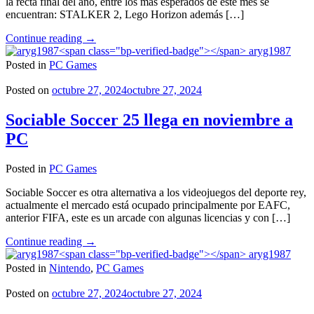
la recta final del año, entre los más esperados de este mes se
encuentran: STALKER 2, Lego Horizon además […]
"Lanzamientos
Continue reading
→
de
aryg1987
Noviembre"
Posted in
PC Games
Posted on
octubre 27, 2024
octubre 27, 2024
Sociable Soccer 25 llega en noviembre a
PC
Posted in
PC Games
Sociable Soccer es otra alternativa a los videojuegos del deporte rey,
actualmente el mercado está ocupado principalmente por EAFC,
anterior FIFA, este es un arcade con algunas licencias y con […]
"Sociable
Continue reading
→
Soccer
aryg1987
25
Posted in
Nintendo
,
PC Games
llega
en
Posted on
octubre 27, 2024
octubre 27, 2024
noviembre