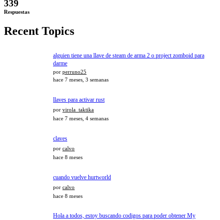
339
Respuestas
Recent Topics
alguien tiene una llave de steam de arma 2 o project zomboid para
darme
por
perruno25
hace 7 meses, 3 semanas
llaves para activar rust
por
virola_taktika
hace 7 meses, 4 semanas
claves
por
calvo
hace 8 meses
cuando vuelve hurtworld
por
calvo
hace 8 meses
Hola a todos, estoy buscando codigos para poder obtener My