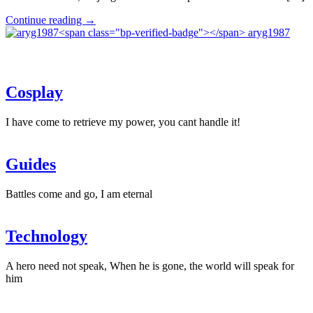
"Cronos:
Continue reading
→
The
aryg1987
New
Dawn
lo
nuevo
Cosplay
de
Bloober
Team"
I have come to retrieve my power, you cant handle it!
Guides
Battles come and go, I am eternal
Technology
A hero need not speak, When he is gone, the world will speak for
him