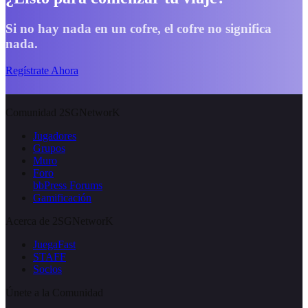
Si no hay nada en un cofre, el cofre no significa
nada.
Regístrate Ahora
Comunidad 2SGNetworK
Jugadores
Grupos
Muro
Foro
bbPress Forums
Gamificación
Acerca de 2SGNetworK
JuegaFast
STAFF
Socios
Únete a la Comunidad