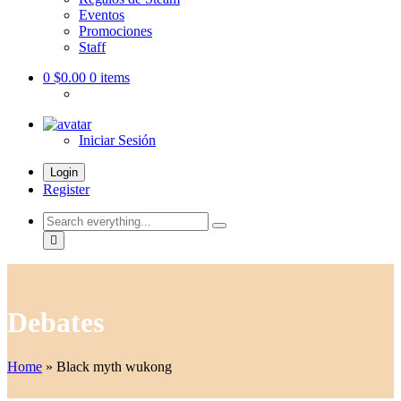
Eventos
Promociones
Staff
0
$0.00
0 items
Iniciar Sesión
Login
Register
Search
everything...
Debates
Home
»
Black myth wukong