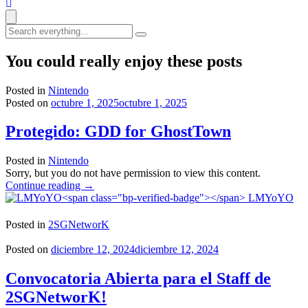
Search
everything...
You could really enjoy these posts
Posted in
Nintendo
Posted on
octubre 1, 2025
octubre 1, 2025
Protegido: GDD for GhostTown
Posted in
Nintendo
Sorry, but you do not have permission to view this content.
"Protegido:
Continue reading
→
GDD
LMYoYO
for
GhostTown"
Posted in
2SGNetworK
Posted on
diciembre 12, 2024
diciembre 12, 2024
Convocatoria Abierta para el Staff de
2SGNetworK!