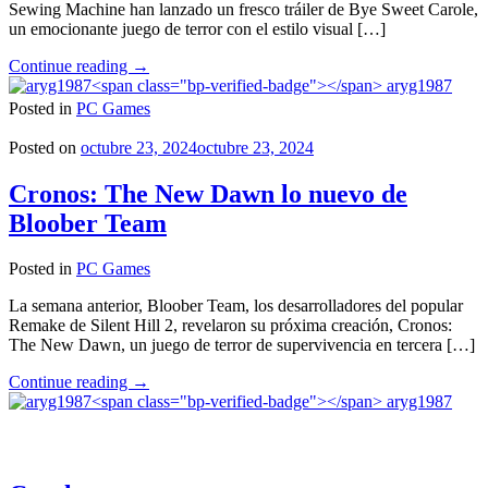
Sewing Machine han lanzado un fresco tráiler de Bye Sweet Carole,
un emocionante juego de terror con el estilo visual […]
"Bye
Continue reading
→
Sweet
aryg1987
Carole
Posted in
PC Games
el
videojuego
Posted on
octubre 23, 2024
octubre 23, 2024
de
terror
Cronos: The New Dawn lo nuevo de
con
Bloober Team
estética
de
Disney
Posted in
PC Games
llegará
en
La semana anterior, Bloober Team, los desarrolladores del popular
2025"
Remake de Silent Hill 2, revelaron su próxima creación, Cronos:
The New Dawn, un juego de terror de supervivencia en tercera […]
"Cronos:
Continue reading
→
The
aryg1987
New
Dawn
lo
nuevo