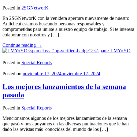
Posted in
2SGNetworK
En 2SGNetworK con la venidera apertura nuevamente de nuestro
Anticheat estamos buscando personas responsables y
comprometidas para unirse a nuestro equipo de trabajo. Si te interesa
colaborar con nosotros y […]
"Convocatoria
Continue reading
→
Abierta
LMYoYO
para
el
Posted in
Special Reports
Staff
de
Posted on
noviembre 17, 2024
noviembre 17, 2024
2SGNetworK!"
Los mejores lanzamientos de la semana
pasada
Posted in
Special Reports
Mencionamos algunos de los mejores lanzamientos de la semana
que pasó y nos apoyamos en las diversas puntuaciones que le han
dado las revistas más conocidas del mundo de los […]