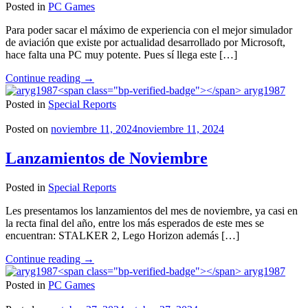
Posted in
PC Games
Para poder sacar el máximo de experiencia con el mejor simulador
de aviación que existe por actualidad desarrollado por Microsoft,
hace falta una PC muy potente. Pues sí llega este […]
"Los
Continue reading
→
requisitos
aryg1987
de
Posted in
Special Reports
Microsoft
Flight
Posted on
noviembre 11, 2024
noviembre 11, 2024
Simulator
2024
Lanzamientos de Noviembre
son
de
Posted in
Special Reports
locura"
Les presentamos los lanzamientos del mes de noviembre, ya casi en
la recta final del año, entre los más esperados de este mes se
encuentran: STALKER 2, Lego Horizon además […]
"Lanzamientos
Continue reading
→
de
aryg1987
Noviembre"
Posted in
PC Games