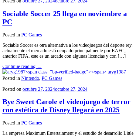
Posted on
octubre 27, 2024
octubre 27, 2024
Sociable Soccer 25 llega en noviembre a
PC
Posted in
PC Games
Sociable Soccer es otra alternativa a los videojuegos del deporte rey,
actualmente el mercado está ocupado principalmente por EAFC,
anterior FIFA, este es un arcade con algunas licencias y con […]
"Sociable
Continue reading
→
Soccer
aryg1987
25
Posted in
Nintendo
,
PC Games
llega
en
Posted on
octubre 27, 2024
octubre 27, 2024
noviembre
a
Bye Sweet Carole el videojuego de terror
PC"
con estética de Disney llegará en 2025
Posted in
PC Games
La empresa Maximum Entertainment y el estudio de desarrollo Little