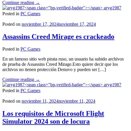
"Los
Continue reading
→
mejores
aryg1987
lanzamientos
Posted in
PC Games
de
la
Posted on
noviembre 17, 2024
noviembre 17, 2024
semana
pasada"
Assassins Creed Mirage es crackeado
Posted in
PC Games
En un famoso sitio web pirata ruso, un usuario ha subido archivos
de prueba de Assassins Creed Mirage.Esto quiere decir que los
archivos no tienen protección Denuvo y pueden ser […]
"Assassins
Continue reading
→
Creed
aryg1987
Mirage
Posted in
PC Games
es
crackeado"
Posted on
noviembre 11, 2024
noviembre 11, 2024
Los requisitos de Microsoft Flight
Simulator 2024 son de locura