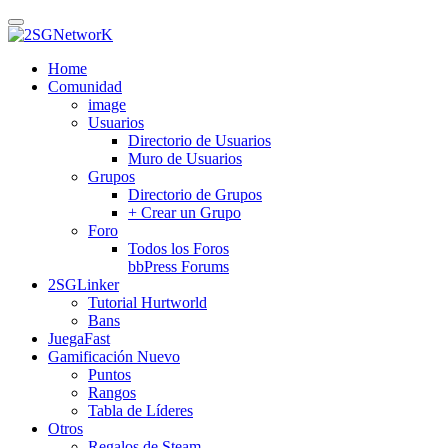
Skip
to
main
Home
content
Comunidad
image
Usuarios
Directorio de Usuarios
Muro de Usuarios
Grupos
Directorio de Grupos
+ Crear un Grupo
Foro
Todos los Foros
bbPress Forums
2SGLinker
Tutorial Hurtworld
Bans
JuegaFast
Gamificación
Nuevo
Puntos
Rangos
Tabla de Líderes
Otros
Regalos de Steam