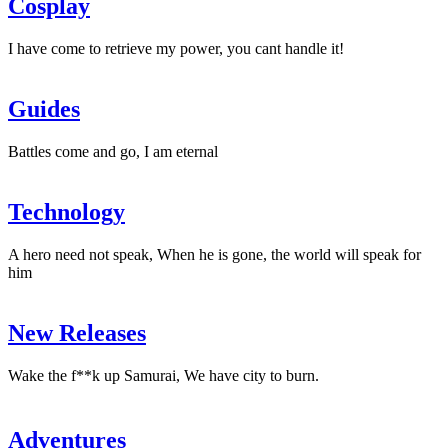
Cosplay
de
Bloober
Team"
I have come to retrieve my power, you cant handle it!
Guides
Battles come and go, I am eternal
Technology
A hero need not speak, When he is gone, the world will speak for
him
New Releases
Wake the f**k up Samurai, We have city to burn.
Adventures