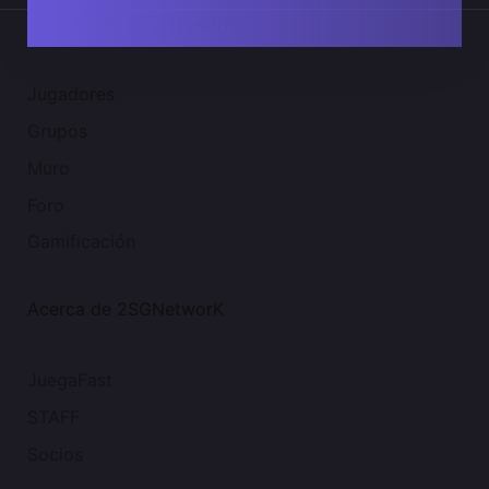
Comunidad 2SGNetworK
Jugadores
Grupos
Muro
Foro
Gamificación
Acerca de 2SGNetworK
JuegaFast
STAFF
Socios