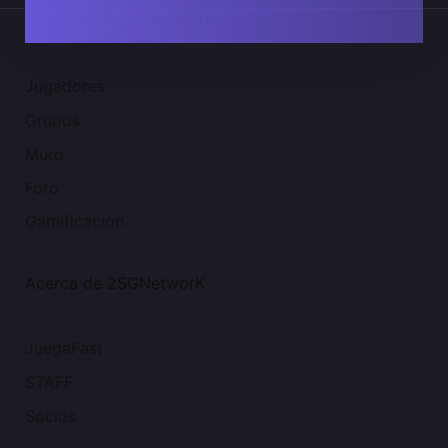
Comunidad 2SGNetworK
Jugadores
Grupos
Muro
Foro
Gamificación
Acerca de 2SGNetworK
JuegaFast
STAFF
Socios