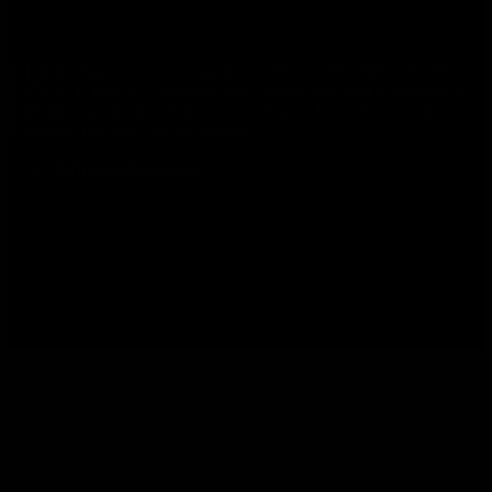
«Hecho a mano por y para gamers © 2021 • 2SGNetworK by
LMYoYO. Todo el contenido relacionado, personajes, nombres y
materiales que podrían formar parte de una obra existente son
propiedad exclusiva de sus autores.»
Términos del servicio
Search
everything...