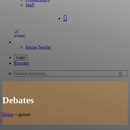
Staff
Iniciar Sesión
Login
Register
Search
everything...
Debates
Home
»
geimer