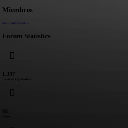
Miembros
Nuevos
|
Activo
|
Populares
Forum Statistics
1.397
Usuarios registrados
88
Foros