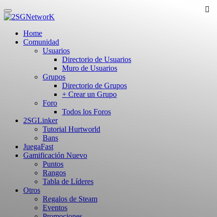
Skip
to
main
Home
content
Comunidad
Usuarios
Directorio de Usuarios
Muro de Usuarios
Grupos
Directorio de Grupos
+ Crear un Grupo
Foro
Todos los Foros
2SGLinker
Tutorial Hurtworld
Bans
JuegaFast
Gamificación
Nuevo
Puntos
Rangos
Tabla de Líderes
Otros
Regalos de Steam
Eventos
Promociones