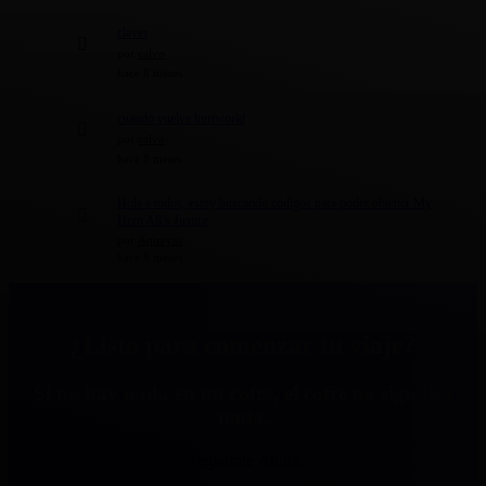
claves
por
calvo
hace 8 meses
cuando vuelve hurtworld
por
calvo
hace 8 meses
Hola a todos, estoy buscando codigos para poder obtener My
Hero All’s Justice
por
Aqireyui
hace 8 meses
¿Listo para comenzar tu viaje?
Si no hay nada en un cofre, el cofre no significa
nada.
Regístrate Ahora