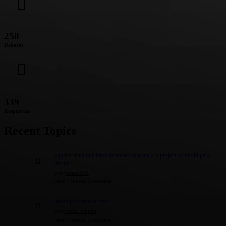
258
Debates
339
Respuestas
Recent Topics
alguien tiene una llave de steam de arma 2 o project zomboid para
darme
por
perruno25
hace 7 meses, 3 semanas
llaves para activar rust
por
virola_taktika
hace 7 meses, 3 semanas