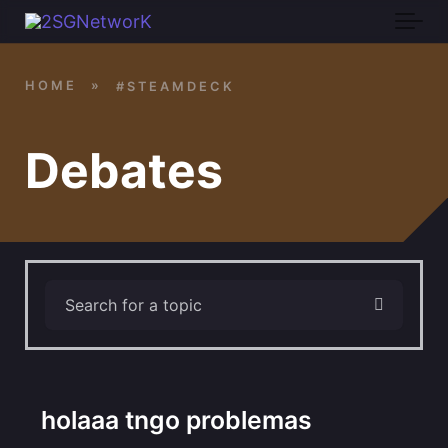
Skip to main content
HOME
»
#STEAMDECK
Debates
holaaa tngo problemas