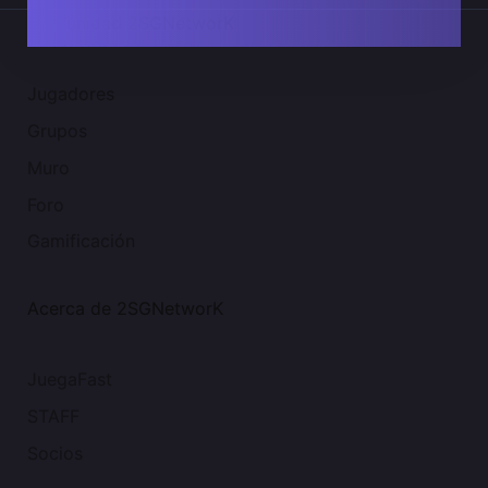
Comunidad 2SGNetworK
Jugadores
Grupos
Muro
Foro
Gamificación
Acerca de 2SGNetworK
JuegaFast
STAFF
Socios