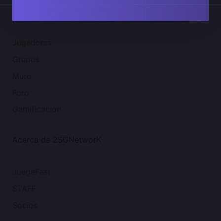
Comunidad 2SGNetworK
Jugadores
Grupos
Muro
Foro
Gamificación
Acerca de 2SGNetworK
JuegaFast
STAFF
Socios