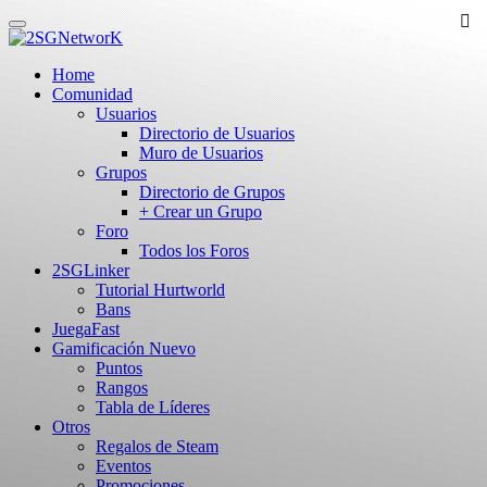
Skip
to
main
Home
content
Comunidad
Usuarios
Directorio de Usuarios
Muro de Usuarios
Grupos
Directorio de Grupos
+ Crear un Grupo
Foro
Todos los Foros
2SGLinker
Tutorial Hurtworld
Bans
JuegaFast
Gamificación
Nuevo
Puntos
Rangos
Tabla de Líderes
Otros
Regalos de Steam
Eventos
Promociones