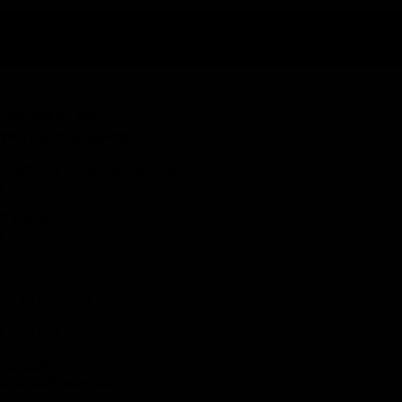
Get ready for
your next chalenge
Nombre de usuario o correo electrónico
Contraseña
Recuérdame
Registro
Lost your password?