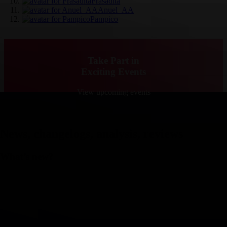
Frasadita
Anuel_AA
Pampico
Take Part in
Exciting Events
View upcoming events
News, changelogs, analysis, reviews
What’s new?