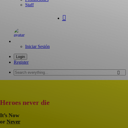
Staff
Iniciar Sesión
Login
Register
Search
everything...
Heroes never die
It’s Now
or
Never