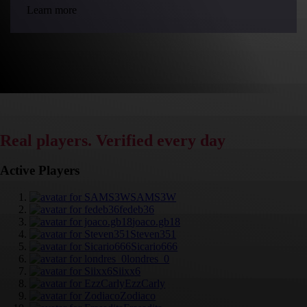
Learn more
Real players. Verified every day
Active Players
SAMS3W
fedeb36
joaco.gb18
Steven351
Sicario666
londres_0
Siixx6
EzzCarly
Zodiaco