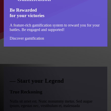
Be Rewarded
for your victories
A feature-rich gamification system to reward you for your
battles. Be engaged and supported!
Discover gamification
― Start your Legend
True Reckoning
Nulla sit amet est. Nunc nonummy metus. Sed augue
ipsum, egestas nec, vestibulum et, malesuada