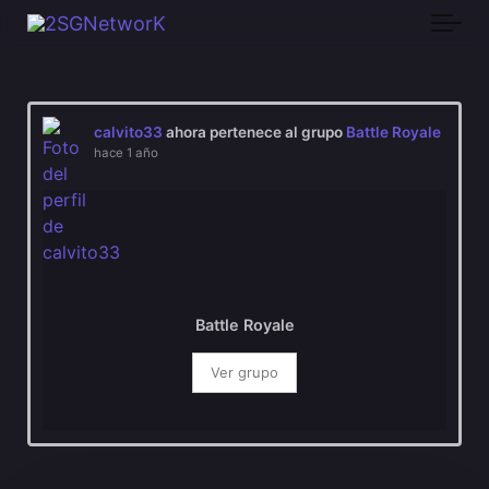
Skip to main content
calvito33
ahora pertenece al grupo
Battle Royale
hace 1 año
Battle Royale
Ver grupo