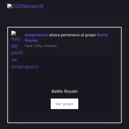
Skip to main content
donprepucio
ahora pertenece al grupo
Battle
Royale
hace 1 año, 3 meses
Battle Royale
Ver grupo