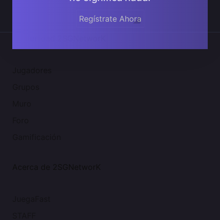
Regístrate Ahora
Comunidad 2SGNetworK
Jugadores
Grupos
Muro
Foro
Gamificación
Acerca de 2SGNetworK
JuegaFast
STAFF