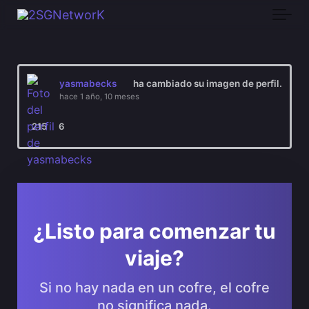
Skip to main content
yasmabecks
ha cambiado su imagen de perfil.
hace 1 año, 10 meses
215
6
¿Listo para comenzar tu
viaje?
Si no hay nada en un cofre, el cofre
no significa nada.