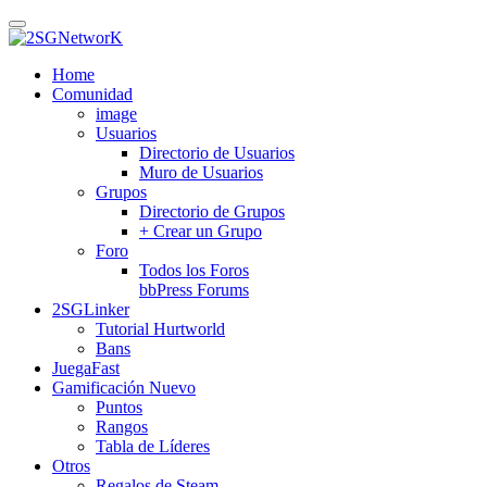
Skip
to
main
Home
content
Comunidad
image
Usuarios
Directorio de Usuarios
Muro de Usuarios
Grupos
Directorio de Grupos
+ Crear un Grupo
Foro
Todos los Foros
bbPress Forums
2SGLinker
Tutorial Hurtworld
Bans
JuegaFast
Gamificación
Nuevo
Puntos
Rangos
Tabla de Líderes
Otros
Regalos de Steam