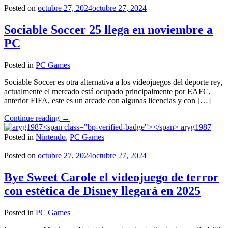
Posted on
octubre 27, 2024
octubre 27, 2024
Sociable Soccer 25 llega en noviembre a
PC
Posted in
PC Games
Sociable Soccer es otra alternativa a los videojuegos del deporte rey,
actualmente el mercado está ocupado principalmente por EAFC,
anterior FIFA, este es un arcade con algunas licencias y con […]
"Sociable
Continue reading
→
Soccer
aryg1987
25
Posted in
Nintendo
,
PC Games
llega
en
Posted on
octubre 27, 2024
octubre 27, 2024
noviembre
a
Bye Sweet Carole el videojuego de terror
PC"
con estética de Disney llegará en 2025
Posted in
PC Games