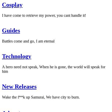
nuevo
Cosplay
de
Bloober
Team"
I have come to retrieve my power, you cant handle it!
Guides
Battles come and go, I am eternal
Technology
A hero need not speak, When he is gone, the world will speak for
him
New Releases
Wake the f**k up Samurai, We have city to burn.