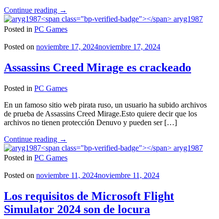
"Los
Continue reading
→
mejores
aryg1987
lanzamientos
Posted in
PC Games
de
la
Posted on
noviembre 17, 2024
noviembre 17, 2024
semana
pasada"
Assassins Creed Mirage es crackeado
Posted in
PC Games
En un famoso sitio web pirata ruso, un usuario ha subido archivos
de prueba de Assassins Creed Mirage.Esto quiere decir que los
archivos no tienen protección Denuvo y pueden ser […]
"Assassins
Continue reading
→
Creed
aryg1987
Mirage
Posted in
PC Games
es
crackeado"
Posted on
noviembre 11, 2024
noviembre 11, 2024
Los requisitos de Microsoft Flight
Simulator 2024 son de locura