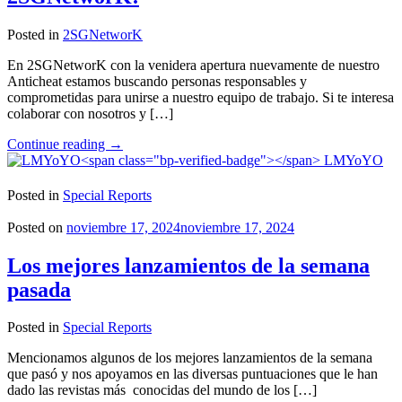
Posted in
2SGNetworK
En 2SGNetworK con la venidera apertura nuevamente de nuestro
Anticheat estamos buscando personas responsables y
comprometidas para unirse a nuestro equipo de trabajo. Si te interesa
colaborar con nosotros y […]
"Convocatoria
Continue reading
→
Abierta
LMYoYO
para
el
Posted in
Special Reports
Staff
de
Posted on
noviembre 17, 2024
noviembre 17, 2024
2SGNetworK!"
Los mejores lanzamientos de la semana
pasada
Posted in
Special Reports
Mencionamos algunos de los mejores lanzamientos de la semana
que pasó y nos apoyamos en las diversas puntuaciones que le han
dado las revistas más conocidas del mundo de los […]