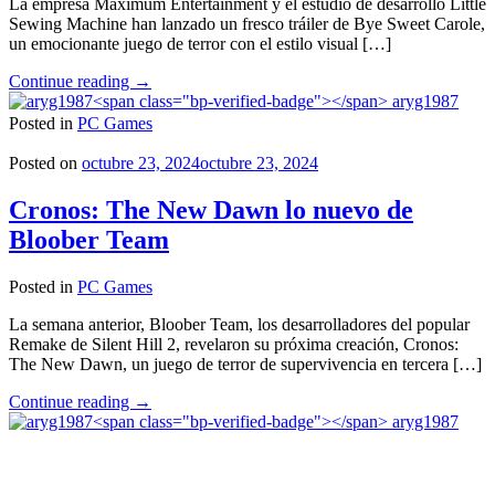
La empresa Maximum Entertainment y el estudio de desarrollo Little
Sewing Machine han lanzado un fresco tráiler de Bye Sweet Carole,
un emocionante juego de terror con el estilo visual […]
"Bye
Continue reading
→
Sweet
aryg1987
Carole
Posted in
PC Games
el
videojuego
Posted on
octubre 23, 2024
octubre 23, 2024
de
terror
Cronos: The New Dawn lo nuevo de
con
Bloober Team
estética
de
Disney
Posted in
PC Games
llegará
en
La semana anterior, Bloober Team, los desarrolladores del popular
2025"
Remake de Silent Hill 2, revelaron su próxima creación, Cronos:
The New Dawn, un juego de terror de supervivencia en tercera […]
"Cronos:
Continue reading
→
The
aryg1987
New
Dawn
lo