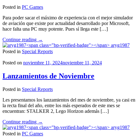
Posted in
PC Games
Para poder sacar el máximo de experiencia con el mejor simulador
de aviación que existe por actualidad desarrollado por Microsoft,
hace falta una PC muy potente. Pues sí llega este […]
"Los
Continue reading
→
requisitos
aryg1987
de
Posted in
Special Reports
Microsoft
Flight
Posted on
noviembre 11, 2024
noviembre 11, 2024
Simulator
2024
Lanzamientos de Noviembre
son
de
Posted in
Special Reports
locura"
Les presentamos los lanzamientos del mes de noviembre, ya casi en
la recta final del año, entre los más esperados de este mes se
encuentran: STALKER 2, Lego Horizon además […]
"Lanzamientos
Continue reading
→
de
aryg1987
Noviembre"
Posted in
PC Games