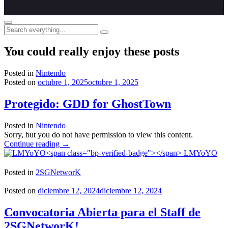
Search
everything...
You could really enjoy these posts
Posted in
Nintendo
Posted on
octubre 1, 2025
octubre 1, 2025
Protegido: GDD for GhostTown
Posted in
Nintendo
Sorry, but you do not have permission to view this content.
"Protegido:
Continue reading
→
GDD
LMYoYO
for
GhostTown"
Posted in
2SGNetworK
Posted on
diciembre 12, 2024
diciembre 12, 2024
Convocatoria Abierta para el Staff de
2SGNetworK!