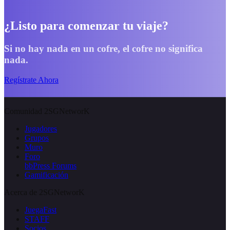
¿Listo para comenzar tu viaje?
Si no hay nada en un cofre, el cofre no significa
nada.
Regístrate Ahora
Comunidad 2SGNetworK
Jugadores
Grupos
Muro
Foro
bbPress Forums
Gamificación
Acerca de 2SGNetworK
JuegaFast
STAFF
Socios