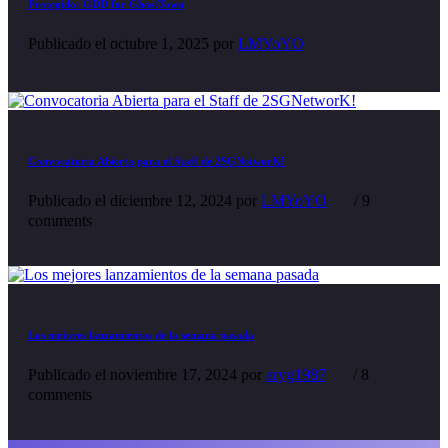
Protegido: GDD for GhostTown
Publicado el
octubre 1, 2025
por
LMYoYO
Convocatoria Abierta para el Staff de 2SGNetworK!
Publicado el
diciembre 12, 2024
por
LMYoYO
/ 9
comments
Los mejores lanzamientos de la semana pasada
Publicado el
noviembre 17, 2024
por
aryg1987
/ 8
comments