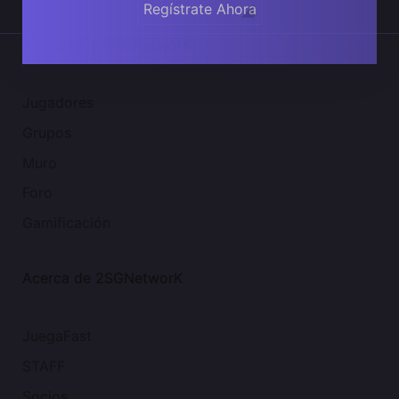
Regístrate Ahora
Comunidad 2SGNetworK
Jugadores
Grupos
Muro
Foro
Gamificación
Acerca de 2SGNetworK
JuegaFast
STAFF
Socios