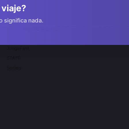
 viaje?
o significa nada.
Acerca de 2SGNetworK
JuegaFast
STAFF
Socios