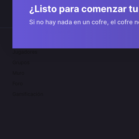
¿Listo para comenzar tu
Si no hay nada en un cofre, el cofre n
Comunidad 2SGNetworK
Jugadores
Grupos
Muro
Foro
Gamificación