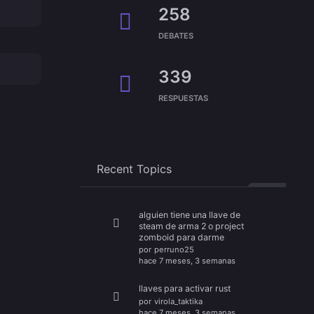
258
DEBATES
339
RESPUESTAS
Recent Topics
alguien tiene una llave de
steam de arma 2 o project
zomboid para darme
por
perruno25
hace 7 meses, 3 semanas
llaves para activar rust
por
virola_taktika
hace 7 meses, 3 semanas