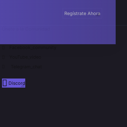
Regístrate Ahora
Únete a la Comunidad
Facebook_community
YouTube_video
Telegram_chat
Discord