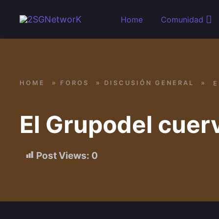
Skip to main content
Home
Comunidad
HOME
»
FOROS
»
DISCUSIÓN GENERAL
»
E
El Grupodel cuer
Post Views:
0