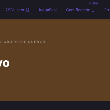
NUEVO
2SGLinker
JuegaFast
Gamificación
Otr
L GRUPODEL CUERVO
vo