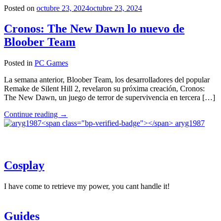
videojuego
Posted on
octubre 23, 2024
octubre 23, 2024
de
terror
Cronos: The New Dawn lo nuevo de
con
Bloober Team
estética
de
Disney
Posted in
PC Games
llegará
en
La semana anterior, Bloober Team, los desarrolladores del popular
2025"
Remake de Silent Hill 2, revelaron su próxima creación, Cronos:
The New Dawn, un juego de terror de supervivencia en tercera […]
"Cronos:
Continue reading
→
The
aryg1987
New
Dawn
lo
nuevo
Cosplay
de
Bloober
Team"
I have come to retrieve my power, you cant handle it!
Guides