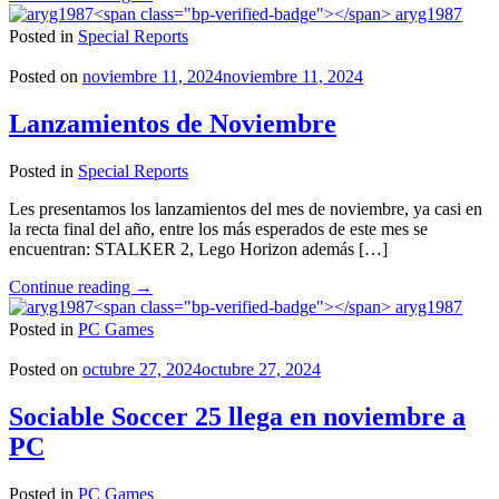
requisitos
aryg1987
de
Posted in
Special Reports
Microsoft
Flight
Posted on
noviembre 11, 2024
noviembre 11, 2024
Simulator
2024
Lanzamientos de Noviembre
son
de
Posted in
Special Reports
locura"
Les presentamos los lanzamientos del mes de noviembre, ya casi en
la recta final del año, entre los más esperados de este mes se
encuentran: STALKER 2, Lego Horizon además […]
"Lanzamientos
Continue reading
→
de
aryg1987
Noviembre"
Posted in
PC Games
Posted on
octubre 27, 2024
octubre 27, 2024
Sociable Soccer 25 llega en noviembre a
PC
Posted in
PC Games