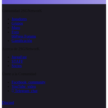
Comunidad 2SGNetworK
Jugadores
Grupos
Muro
Foro
bbPress Forums
Gamificación
Acerca de 2SGNetworK
JuegaFast
STAFF
Socios
Únete a la Comunidad
Facebook_community
YouTube_video
Telegram_chat
Discord