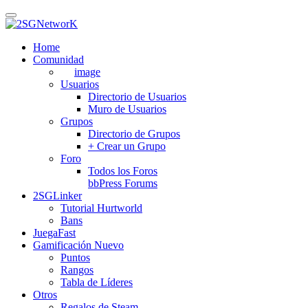
Skip
to
main
Home
content
Comunidad
image
Usuarios
Directorio de Usuarios
Muro de Usuarios
Grupos
Directorio de Grupos
+ Crear un Grupo
Foro
Todos los Foros
bbPress Forums
2SGLinker
Tutorial Hurtworld
Bans
JuegaFast
Gamificación
Nuevo
Puntos
Rangos
Tabla de Líderes
Otros
Regalos de Steam