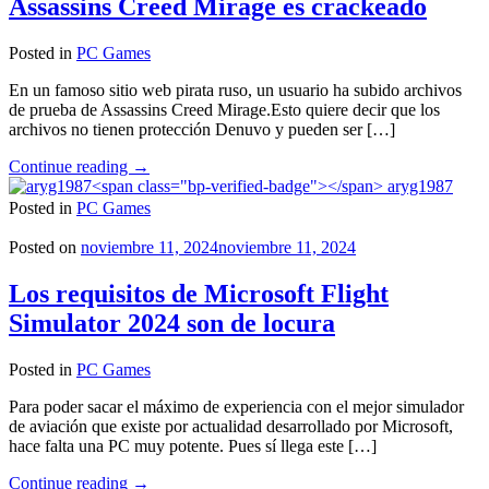
Assassins Creed Mirage es crackeado
Posted in
PC Games
En un famoso sitio web pirata ruso, un usuario ha subido archivos
de prueba de Assassins Creed Mirage.Esto quiere decir que los
archivos no tienen protección Denuvo y pueden ser […]
"Assassins
Continue reading
→
Creed
aryg1987
Mirage
Posted in
PC Games
es
crackeado"
Posted on
noviembre 11, 2024
noviembre 11, 2024
Los requisitos de Microsoft Flight
Simulator 2024 son de locura
Posted in
PC Games
Para poder sacar el máximo de experiencia con el mejor simulador
de aviación que existe por actualidad desarrollado por Microsoft,
hace falta una PC muy potente. Pues sí llega este […]
"Los
Continue reading
→