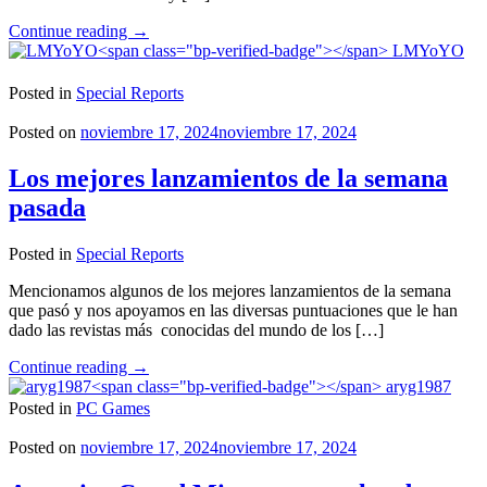
"Convocatoria
Continue reading
→
Abierta
LMYoYO
para
el
Posted in
Special Reports
Staff
de
Posted on
noviembre 17, 2024
noviembre 17, 2024
2SGNetworK!"
Los mejores lanzamientos de la semana
pasada
Posted in
Special Reports
Mencionamos algunos de los mejores lanzamientos de la semana
que pasó y nos apoyamos en las diversas puntuaciones que le han
dado las revistas más conocidas del mundo de los […]
"Los
Continue reading
→
mejores
aryg1987
lanzamientos
Posted in
PC Games
de
la
Posted on
noviembre 17, 2024
noviembre 17, 2024
semana
pasada"