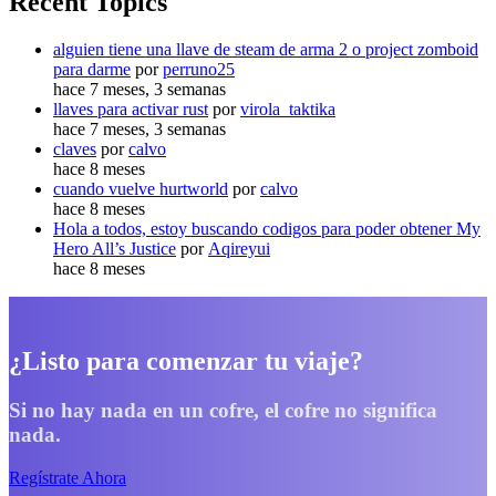
Recent Topics
alguien tiene una llave de steam de arma 2 o project zomboid
para darme
por
perruno25
hace 7 meses, 3 semanas
llaves para activar rust
por
virola_taktika
hace 7 meses, 3 semanas
claves
por
calvo
hace 8 meses
cuando vuelve hurtworld
por
calvo
hace 8 meses
Hola a todos, estoy buscando codigos para poder obtener My
Hero All’s Justice
por
Aqireyui
hace 8 meses
¿Listo para comenzar tu viaje?
Si no hay nada en un cofre, el cofre no significa
nada.
Regístrate Ahora