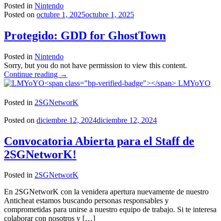
Posted in
Nintendo
Posted on
octubre 1, 2025
octubre 1, 2025
Protegido: GDD for GhostTown
Posted in
Nintendo
Sorry, but you do not have permission to view this content.
"Protegido:
Continue reading
→
GDD
LMYoYO
for
GhostTown"
Posted in
2SGNetworK
Posted on
diciembre 12, 2024
diciembre 12, 2024
Convocatoria Abierta para el Staff de
2SGNetworK!
Posted in
2SGNetworK
En 2SGNetworK con la venidera apertura nuevamente de nuestro
Anticheat estamos buscando personas responsables y
comprometidas para unirse a nuestro equipo de trabajo. Si te interesa
colaborar con nosotros y […]