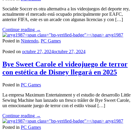
Sociable Soccer es otra alternativa a los videojuegos del deporte rey,
actualmente el mercado está ocupado principalmente por EAFC,
anterior FIFA, este es un arcade con algunas licencias y con […]
"Sociable
Continue reading
→
Soccer
aryg1987
25
Posted in
Nintendo
,
PC Games
llega
en
Posted on
octubre 27, 2024
octubre 27, 2024
noviembre
a
Bye Sweet Carole el videojuego de terror
PC"
con estética de Disney llegará en 2025
Posted in
PC Games
La empresa Maximum Entertainment y el estudio de desarrollo Little
Sewing Machine han lanzado un fresco tráiler de Bye Sweet Carole,
un emocionante juego de terror con el estilo visual […]
"Bye
Continue reading
→
Sweet
aryg1987
Carole
Posted in
PC Games
el