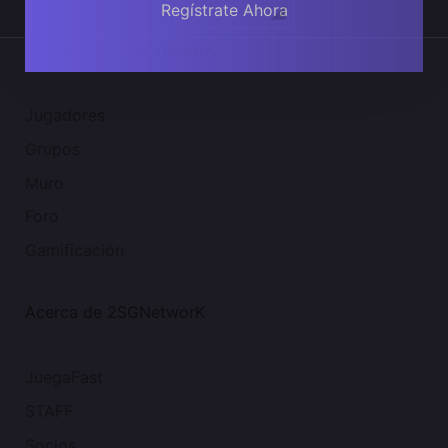
Regístrate Ahora
Comunidad 2SGNetworK
Jugadores
Grupos
Muro
Foro
Gamificación
Acerca de 2SGNetworK
JuegaFast
STAFF
Socios