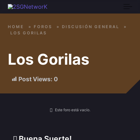
Skip to main content
HOME
»
FOROS
»
DISCUSIÓN GENERAL
»
LOS GORILAS
Los Gorilas
Post Views:
0
Este foro está vacío.
Buena Suerte!