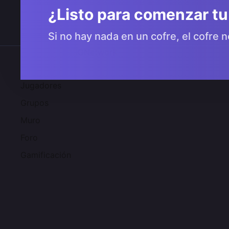
¿Listo para comenzar tu
Si no hay nada en un cofre, el cofre n
Comunidad 2SGNetworK
Jugadores
Grupos
Muro
Foro
Gamificación