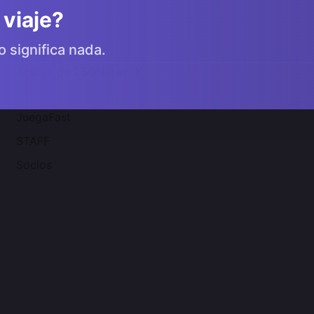
 viaje?
o significa nada.
Acerca de 2SGNetworK
JuegaFast
STAFF
Socios