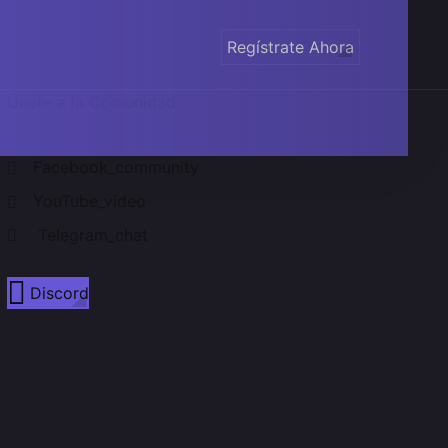
Regístrate Ahora
Únete a la Comunidad
Facebook_community
YouTube_video
Telegram_chat
Discord