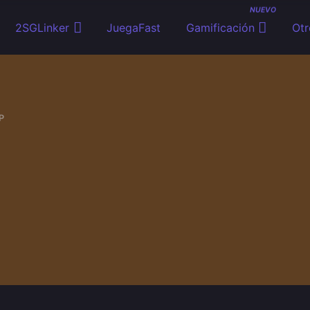
NUEVO
2SGLinker
JuegaFast
Gamificación
Otr
P