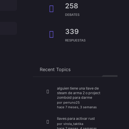
258
DEBATES
339
RESPUESTAS
Recent Topics
alguien tiene una llave de
steam de arma 2 o project
zomboid para darme
por
perruno25
hace 7 meses, 3 semanas
llaves para activar rust
por
virola_taktika
hace 7 meses, 4 semanas