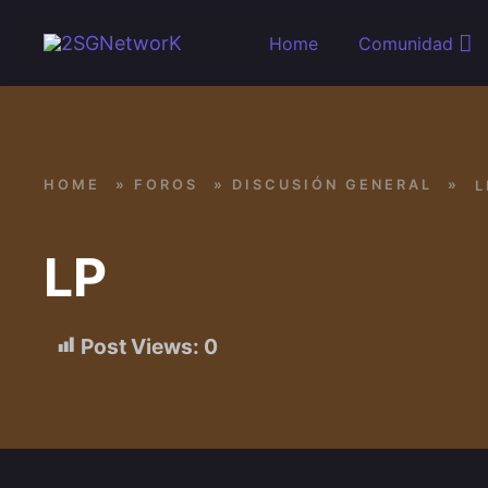
Skip to main content
Home
Comunidad
HOME
»
FOROS
»
DISCUSIÓN GENERAL
»
L
LP
Post Views:
0