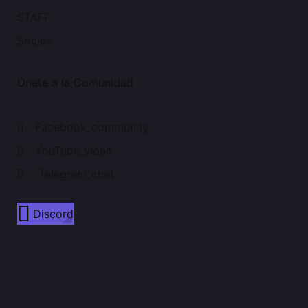
STAFF
Socios
Únete a la Comunidad
Facebook_community
YouTube_video
Telegram_chat
Discord