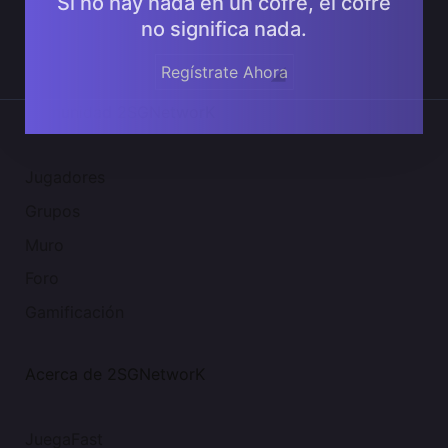
Si no hay nada en un cofre, el cofre
no significa nada.
Regístrate Ahora
Comunidad 2SGNetworK
Jugadores
Grupos
Muro
Foro
Gamificación
Acerca de 2SGNetworK
JuegaFast