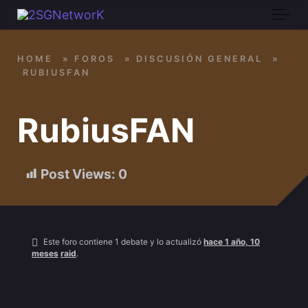
Skip to main content
HOME
»
FOROS
»
DISCUSIÓN GENERAL
»
RUBIUSFAN
RubiusFAN
Post Views:
0
Este foro contiene 1 debate y lo actualizó
hace 1 año, 10
meses
raid
.