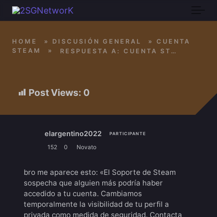
Skip to main content
HOME
»
DISCUSIÓN GENERAL
»
CUENTA
STEAM
»
RESPUESTA A: CUENTA STEAM
Post Views:
0
elargentino2022
PARTICIPANTE
152
0
Novato
bro me aparece esto: «El Soporte de Steam
sospecha que alguien más podría haber
accedido a tu cuenta. Cambiamos
temporalmente la visibilidad de tu perfil a
privada como medida de seguridad. Contacta