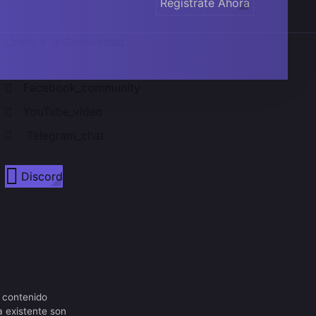
Regístrate Ahora
Únete a la Comunidad
Facebook_community
YouTube_video
Telegram_chat
Discord
 contenido
a existente son