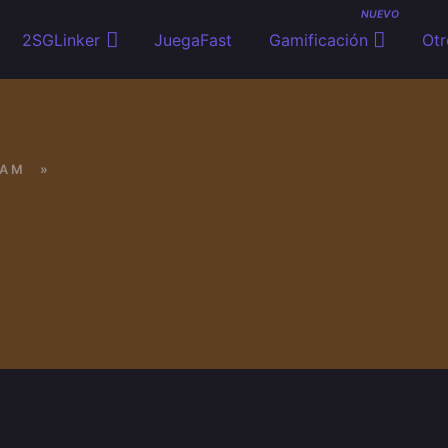
NUEVO
2SGLinker
JuegaFast
Gamificación
Otr
EAM
»