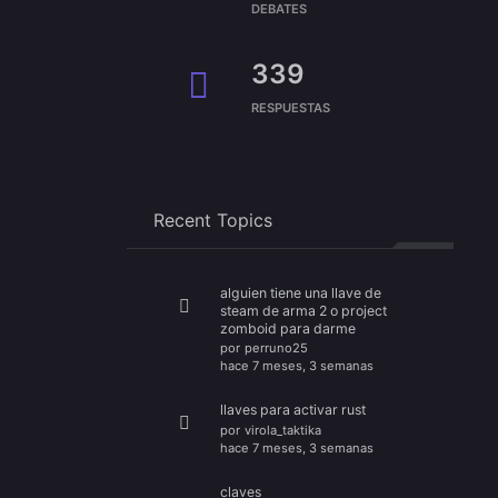
DEBATES
339
RESPUESTAS
Recent Topics
alguien tiene una llave de
steam de arma 2 o project
zomboid para darme
por
perruno25
hace 7 meses, 3 semanas
llaves para activar rust
por
virola_taktika
hace 7 meses, 3 semanas
claves