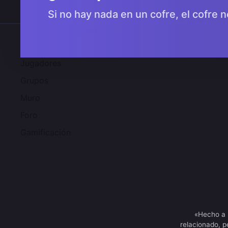
Si no hay nada en un cofre, el cofre n
Comunidad 2SGNetworK
Jugadores
Grupos
Muro
Foro
Gamificación
«Hecho a 
relacionado, p