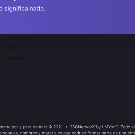
o significa nada.
Acerca de 2SGNetworK
JuegaFast
STAFF
Socios
mano por y para gamers © 2021 • 2SGNetworK by LMYoYO. Todo el
ersonajes, nombres y materiales que podrían formar parte de una obr