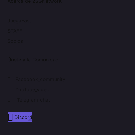
Acerca de 2SGNetworK
JuegaFast
STAFF
Socios
Únete a la Comunidad
Facebook_community
YouTube_video
Telegram_chat
Discord