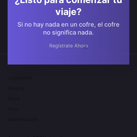
viaje?
Si no hay nada en un cofre, el cofre
no significa nada.
Regístrate Ahora
Comunidad 2SGNetworK
Jugadores
Grupos
Muro
Foro
Gamificación