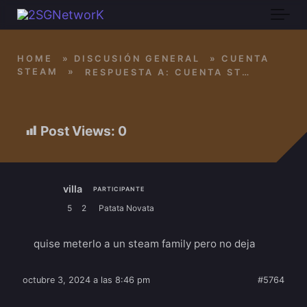
Skip to main content
HOME
»
DISCUSIÓN GENERAL
»
CUENTA
STEAM
»
RESPUESTA A: CUENTA STEAM
Post Views:
0
villa
PARTICIPANTE
5
2
Patata Novata
quise meterlo a un steam family pero no deja
octubre 3, 2024 a las 8:46 pm
#5764