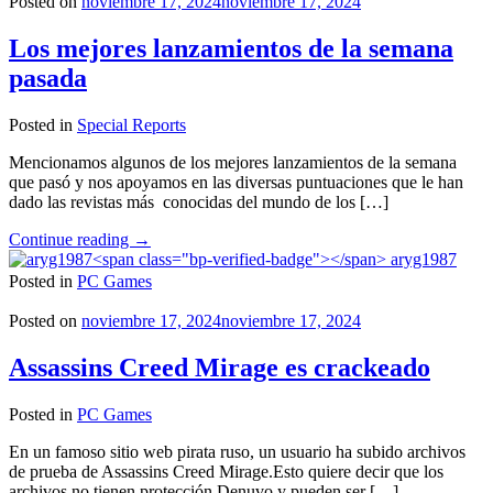
Posted on
noviembre 17, 2024
noviembre 17, 2024
2SGNetworK!"
Los mejores lanzamientos de la semana
pasada
Posted in
Special Reports
Mencionamos algunos de los mejores lanzamientos de la semana
que pasó y nos apoyamos en las diversas puntuaciones que le han
dado las revistas más conocidas del mundo de los […]
"Los
Continue reading
→
mejores
aryg1987
lanzamientos
Posted in
PC Games
de
la
Posted on
noviembre 17, 2024
noviembre 17, 2024
semana
pasada"
Assassins Creed Mirage es crackeado
Posted in
PC Games
En un famoso sitio web pirata ruso, un usuario ha subido archivos
de prueba de Assassins Creed Mirage.Esto quiere decir que los
archivos no tienen protección Denuvo y pueden ser […]