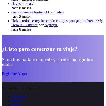
claves
por
calvo
hace 8 meses
cuando vuelve hurtworld
por
calvo
hace 8 meses
Hola a todos, estoy buscando codigos para poder obtener My
Hero All’s Justice
por
Aqireyui
hace 8 meses
¿Listo para comenzar tu viaje?
Si no hay nada en un cofre, el cofre no significa
nada.
Regístrate Ahora
Comunidad 2SGNetworK
Jugadores
Grupos
Muro