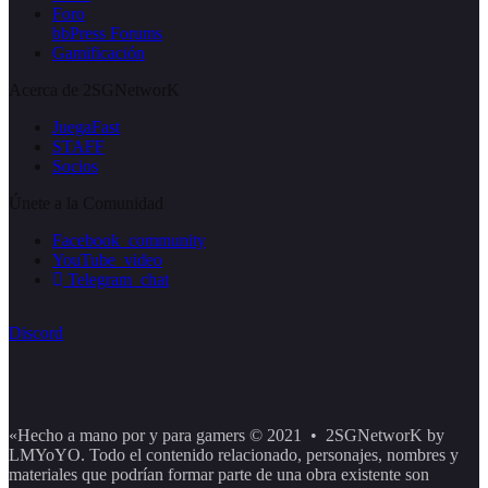
Foro
bbPress Forums
Gamificación
Acerca de 2SGNetworK
JuegaFast
STAFF
Socios
Únete a la Comunidad
Facebook_community
YouTube_video
Telegram_chat
Discord
«Hecho a mano por y para gamers © 2021 • 2SGNetworK by
LMYoYO. Todo el contenido relacionado, personajes, nombres y
materiales que podrían formar parte de una obra existente son