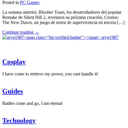
Disney
Posted in
PC Games
llegará
en
La semana anterior, Bloober Team, los desarrolladores del popular
2025"
Remake de Silent Hill 2, revelaron su próxima creación, Cronos:
The New Dawn, un juego de terror de supervivencia en tercera […]
"Cronos:
Continue reading
→
The
aryg1987
New
Dawn
lo
nuevo
Cosplay
de
Bloober
Team"
I have come to retrieve my power, you cant handle it!
Guides
Battles come and go, I am eternal
Technology