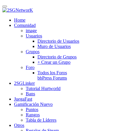
Skip
to
main
Home
content
Comunidad
image
Usuarios
Directorio de Usuarios
Muro de Usuarios
Grupos
Directorio de Grupos
+ Crear un Grupo
Foro
Todos los Foros
bbPress Forums
2SGLinker
Tutorial Hurtworld
Bans
JuegaFast
Gamificación
Nuevo
Puntos
Rangos
Tabla de Líderes
Otros
Regalos de Steam