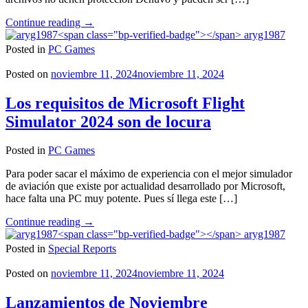
"Assassins
Continue reading
→
Creed
aryg1987
Mirage
Posted in
PC Games
es
crackeado"
Posted on
noviembre 11, 2024
noviembre 11, 2024
Los requisitos de Microsoft Flight
Simulator 2024 son de locura
Posted in
PC Games
Para poder sacar el máximo de experiencia con el mejor simulador
de aviación que existe por actualidad desarrollado por Microsoft,
hace falta una PC muy potente. Pues sí llega este […]
"Los
Continue reading
→
requisitos
aryg1987
de
Posted in
Special Reports
Microsoft
Flight
Posted on
noviembre 11, 2024
noviembre 11, 2024
Simulator
2024
Lanzamientos de Noviembre
son