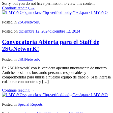
Sorry, but you do not have permission to view this content.
"Protegido:
Continue reading
→
GDD
LMYoYO
for
GhostTown"
Posted in
2SGNetworK
Posted on
diciembre 12, 2024
diciembre 12, 2024
Convocatoria Abierta para el Staff de
2SGNetworK!
Posted in
2SGNetworK
En 2SGNetworK con la venidera apertura nuevamente de nuestro
Anticheat estamos buscando personas responsables y
comprometidas para unirse a nuestro equipo de trabajo. Si te interesa
colaborar con nosotros y […]
"Convocatoria
Continue reading
→
Abierta
LMYoYO
para
el
Posted in
Special Reports
Staff
de