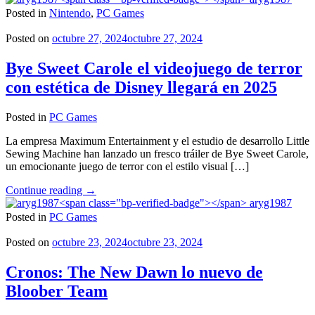
25
Posted in
Nintendo
,
PC Games
llega
en
Posted on
octubre 27, 2024
octubre 27, 2024
noviembre
a
Bye Sweet Carole el videojuego de terror
PC"
con estética de Disney llegará en 2025
Posted in
PC Games
La empresa Maximum Entertainment y el estudio de desarrollo Little
Sewing Machine han lanzado un fresco tráiler de Bye Sweet Carole,
un emocionante juego de terror con el estilo visual […]
"Bye
Continue reading
→
Sweet
aryg1987
Carole
Posted in
PC Games
el
videojuego
Posted on
octubre 23, 2024
octubre 23, 2024
de
terror
Cronos: The New Dawn lo nuevo de
con
Bloober Team
estética
de