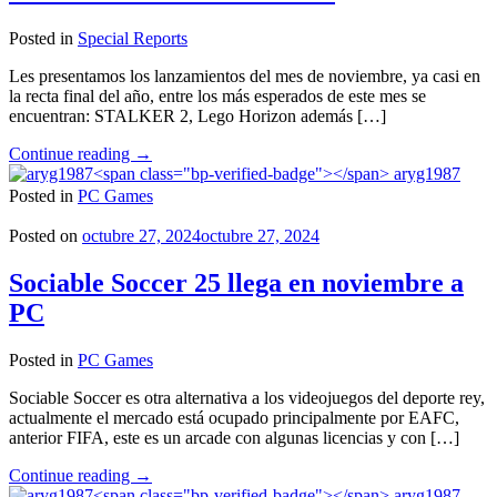
de
Posted in
Special Reports
locura"
Les presentamos los lanzamientos del mes de noviembre, ya casi en
la recta final del año, entre los más esperados de este mes se
encuentran: STALKER 2, Lego Horizon además […]
"Lanzamientos
Continue reading
→
de
aryg1987
Noviembre"
Posted in
PC Games
Posted on
octubre 27, 2024
octubre 27, 2024
Sociable Soccer 25 llega en noviembre a
PC
Posted in
PC Games
Sociable Soccer es otra alternativa a los videojuegos del deporte rey,
actualmente el mercado está ocupado principalmente por EAFC,
anterior FIFA, este es un arcade con algunas licencias y con […]
"Sociable
Continue reading
→
Soccer
aryg1987