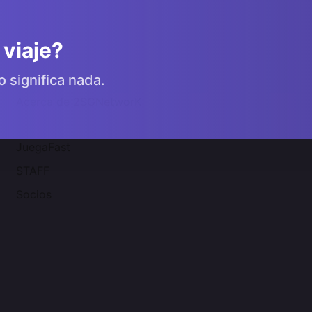
 viaje?
o significa nada.
Acerca de 2SGNetworK
JuegaFast
STAFF
Socios