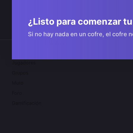
¿Listo para comenzar tu
Si no hay nada en un cofre, el cofre n
Comunidad 2SGNetworK
Jugadores
Grupos
Muro
Foro
Gamificación