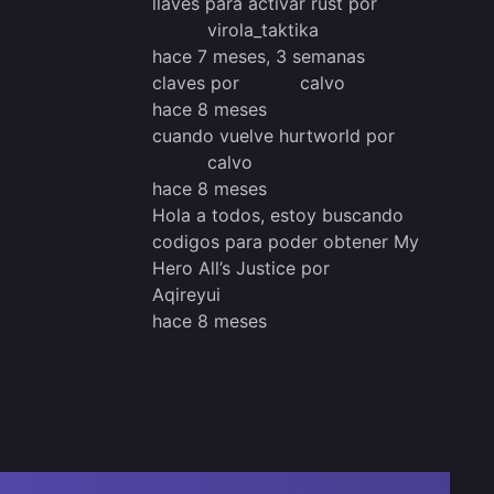
llaves para activar rust
por
virola_taktika
hace 7 meses, 3 semanas
claves
por
calvo
hace 8 meses
cuando vuelve hurtworld
por
calvo
hace 8 meses
Hola a todos, estoy buscando
codigos para poder obtener My
Hero All’s Justice
por
Aqireyui
hace 8 meses