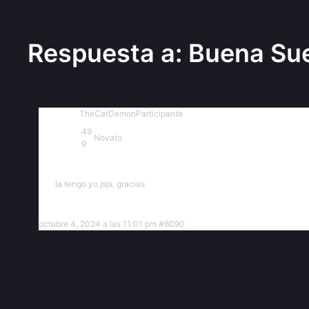
Respuesta a: Buena Sue
TheCatDemon
Participante
49
Novato
9
la tengo yo jsjs, gracias
octubre 4, 2024 a las 11:01 pm
#6090