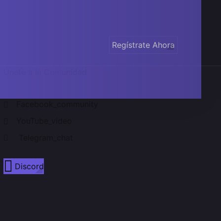
Regístrate Ahora
Únete a la Comunidad
Facebook_community
YouTube_video
Telegram_chat
Discord