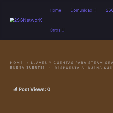
Skip to main content
Home
Comunidad
2SG
Otros
HOME
»
LLAVES Y CUENTAS PARA STEAM GRA
BUENA SUERTE!
»
RESP
Post Views:
0