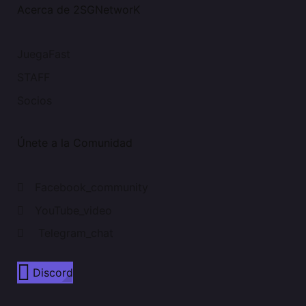
Acerca de 2SGNetworK
JuegaFast
STAFF
Socios
Únete a la Comunidad
Facebook_community
YouTube_video
Telegram_chat
Discord