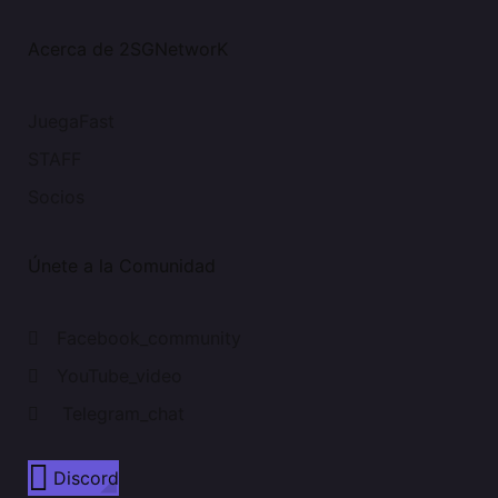
Acerca de 2SGNetworK
JuegaFast
STAFF
Socios
Únete a la Comunidad
Facebook_community
YouTube_video
Telegram_chat
Discord