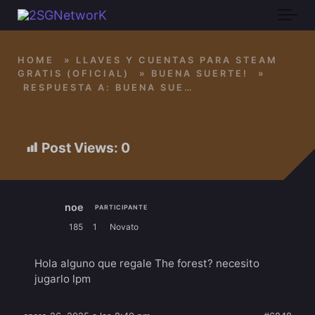
Skip to main content
HOME
»
LLAVES Y CUENTAS PARA STEAM
GRATIS (OFICIAL)
»
BUENA SUERTE!
»
RESPUESTA A: BUENA SUERTE!
Post Views:
0
noe
PARTICIPANTE
185
1
Novato
Hola alguno que regale The forest? necesito
jugarlo lpm