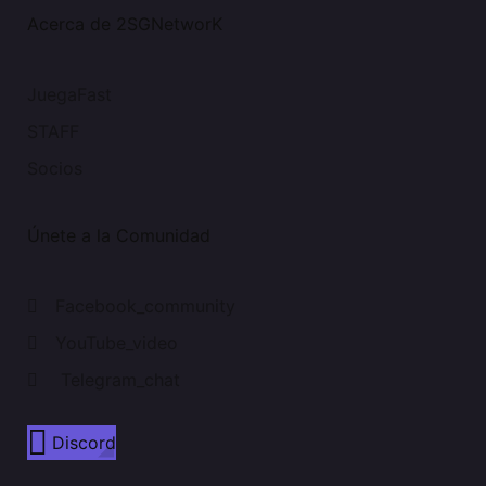
Acerca de 2SGNetworK
JuegaFast
STAFF
Socios
Únete a la Comunidad
Facebook_community
YouTube_video
Telegram_chat
Discord