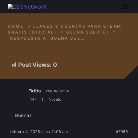
Skip to main content
HOME
»
LLAVES Y CUENTAS PARA STEAM
GRATIS (OFICIAL)
»
BUENA SUERTE!
»
RESPUESTA A: BUENA SUERTE!
Post Views:
0
Firitto
PARTICIPANTE
144
1
Novato
Buenas
febrero 4, 2025 a las 11:08 am
#7066