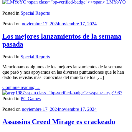
Abierta
LMYoYO
para
el
Posted in
Special Reports
Staff
de
Posted on
noviembre 17, 2024
noviembre 17, 2024
2SGNetworK!"
Los mejores lanzamientos de la semana
pasada
Posted in
Special Reports
Mencionamos algunos de los mejores lanzamientos de la semana
que pasó y nos apoyamos en las diversas puntuaciones que le han
dado las revistas más conocidas del mundo de los […]
"Los
Continue reading
→
mejores
aryg1987
lanzamientos
Posted in
PC Games
de
la
Posted on
noviembre 17, 2024
noviembre 17, 2024
semana
pasada"
Assassins Creed Mirage es crackeado