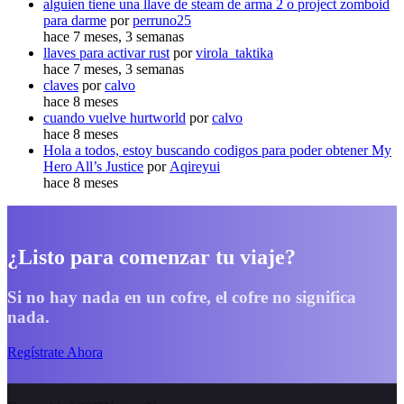
alguien tiene una llave de steam de arma 2 o project zomboid
para darme
por
perruno25
hace 7 meses, 3 semanas
llaves para activar rust
por
virola_taktika
hace 7 meses, 3 semanas
claves
por
calvo
hace 8 meses
cuando vuelve hurtworld
por
calvo
hace 8 meses
Hola a todos, estoy buscando codigos para poder obtener My
Hero All’s Justice
por
Aqireyui
hace 8 meses
¿Listo para comenzar tu viaje?
Si no hay nada en un cofre, el cofre no significa
nada.
Regístrate Ahora