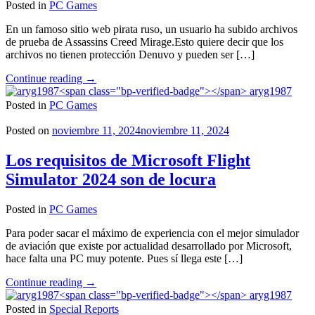
Posted in
PC Games
En un famoso sitio web pirata ruso, un usuario ha subido archivos
de prueba de Assassins Creed Mirage.Esto quiere decir que los
archivos no tienen protección Denuvo y pueden ser […]
"Assassins
Continue reading
→
Creed
aryg1987
Mirage
Posted in
PC Games
es
crackeado"
Posted on
noviembre 11, 2024
noviembre 11, 2024
Los requisitos de Microsoft Flight
Simulator 2024 son de locura
Posted in
PC Games
Para poder sacar el máximo de experiencia con el mejor simulador
de aviación que existe por actualidad desarrollado por Microsoft,
hace falta una PC muy potente. Pues sí llega este […]
"Los
Continue reading
→
requisitos
aryg1987
de
Posted in
Special Reports