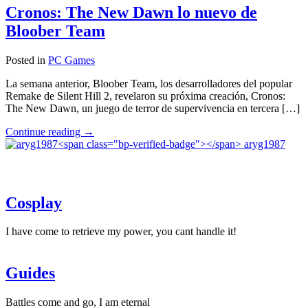
terror
Cronos: The New Dawn lo nuevo de
con
Bloober Team
estética
de
Disney
Posted in
PC Games
llegará
en
La semana anterior, Bloober Team, los desarrolladores del popular
2025"
Remake de Silent Hill 2, revelaron su próxima creación, Cronos:
The New Dawn, un juego de terror de supervivencia en tercera […]
"Cronos:
Continue reading
→
The
aryg1987
New
Dawn
lo
nuevo
Cosplay
de
Bloober
Team"
I have come to retrieve my power, you cant handle it!
Guides
Battles come and go, I am eternal