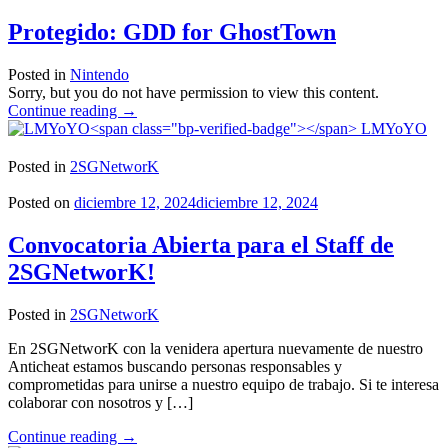
Protegido: GDD for GhostTown
Posted in
Nintendo
Sorry, but you do not have permission to view this content.
"Protegido:
Continue reading
→
GDD
LMYoYO
for
GhostTown"
Posted in
2SGNetworK
Posted on
diciembre 12, 2024
diciembre 12, 2024
Convocatoria Abierta para el Staff de
2SGNetworK!
Posted in
2SGNetworK
En 2SGNetworK con la venidera apertura nuevamente de nuestro
Anticheat estamos buscando personas responsables y
comprometidas para unirse a nuestro equipo de trabajo. Si te interesa
colaborar con nosotros y […]
"Convocatoria
Continue reading
→