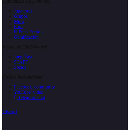
Comunidad 2SGNetworK
Jugadores
Grupos
Muro
Foro
bbPress Forums
Gamificación
Acerca de 2SGNetworK
JuegaFast
STAFF
Socios
Únete a la Comunidad
Facebook_community
YouTube_video
Telegram_chat
Discord