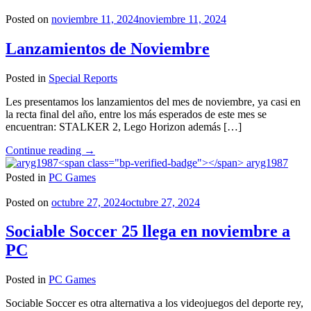
Microsoft
Flight
Posted on
noviembre 11, 2024
noviembre 11, 2024
Simulator
2024
Lanzamientos de Noviembre
son
de
Posted in
Special Reports
locura"
Les presentamos los lanzamientos del mes de noviembre, ya casi en
la recta final del año, entre los más esperados de este mes se
encuentran: STALKER 2, Lego Horizon además […]
"Lanzamientos
Continue reading
→
de
aryg1987
Noviembre"
Posted in
PC Games
Posted on
octubre 27, 2024
octubre 27, 2024
Sociable Soccer 25 llega en noviembre a
PC
Posted in
PC Games
Sociable Soccer es otra alternativa a los videojuegos del deporte rey,