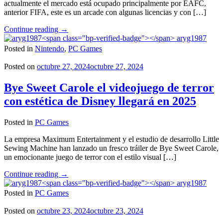
actualmente el mercado está ocupado principalmente por EAFC,
anterior FIFA, este es un arcade con algunas licencias y con […]
"Sociable
Continue reading
→
Soccer
aryg1987
25
Posted in
Nintendo
,
PC Games
llega
en
Posted on
octubre 27, 2024
octubre 27, 2024
noviembre
a
Bye Sweet Carole el videojuego de terror
PC"
con estética de Disney llegará en 2025
Posted in
PC Games
La empresa Maximum Entertainment y el estudio de desarrollo Little
Sewing Machine han lanzado un fresco tráiler de Bye Sweet Carole,
un emocionante juego de terror con el estilo visual […]
"Bye
Continue reading
→
Sweet
aryg1987
Carole
Posted in
PC Games
el
videojuego
Posted on
octubre 23, 2024
octubre 23, 2024
de