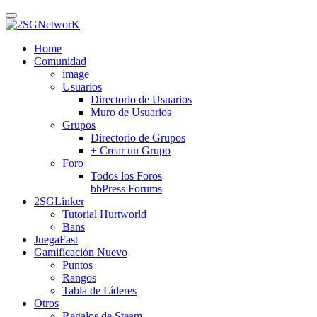
Skip
to
main
Home
content
Comunidad
image
Usuarios
Directorio de Usuarios
Muro de Usuarios
Grupos
Directorio de Grupos
+ Crear un Grupo
Foro
Todos los Foros
bbPress Forums
2SGLinker
Tutorial Hurtworld
Bans
JuegaFast
Gamificación
Nuevo
Puntos
Rangos
Tabla de Líderes
Otros
Regalos de Steam