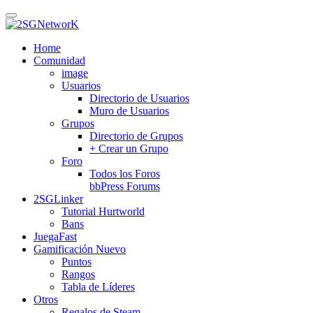
Skip
to
main
Home
content
Comunidad
image
Usuarios
Directorio de Usuarios
Muro de Usuarios
Grupos
Directorio de Grupos
+ Crear un Grupo
Foro
Todos los Foros
bbPress Forums
2SGLinker
Tutorial Hurtworld
Bans
JuegaFast
Gamificación
Nuevo
Puntos
Rangos
Tabla de Líderes
Otros
Regalos de Steam