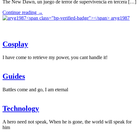
The New Dawn, un juego de terror de supervivencia en tercera […]
"Cronos:
Continue reading
→
The
aryg1987
New
Dawn
lo
nuevo
Cosplay
de
Bloober
Team"
I have come to retrieve my power, you cant handle it!
Guides
Battles come and go, I am eternal
Technology
A hero need not speak, When he is gone, the world will speak for
him