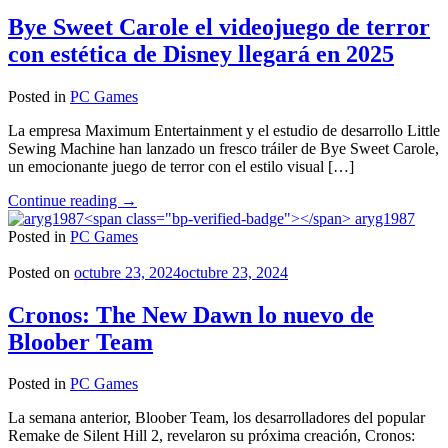
noviembre
a
Bye Sweet Carole el videojuego de terror
PC"
con estética de Disney llegará en 2025
Posted in
PC Games
La empresa Maximum Entertainment y el estudio de desarrollo Little
Sewing Machine han lanzado un fresco tráiler de Bye Sweet Carole,
un emocionante juego de terror con el estilo visual […]
"Bye
Continue reading
→
Sweet
aryg1987
Carole
Posted in
PC Games
el
videojuego
Posted on
octubre 23, 2024
octubre 23, 2024
de
terror
Cronos: The New Dawn lo nuevo de
con
Bloober Team
estética
de
Disney
Posted in
PC Games
llegará
en
La semana anterior, Bloober Team, los desarrolladores del popular
2025"
Remake de Silent Hill 2, revelaron su próxima creación, Cronos: