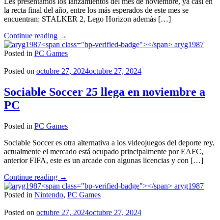
Les presentamos los lanzamientos del mes de noviembre, ya casi en
la recta final del año, entre los más esperados de este mes se
encuentran: STALKER 2, Lego Horizon además […]
"Lanzamientos
Continue reading
→
de
aryg1987
Noviembre"
Posted in
PC Games
Posted on
octubre 27, 2024
octubre 27, 2024
Sociable Soccer 25 llega en noviembre a
PC
Posted in
PC Games
Sociable Soccer es otra alternativa a los videojuegos del deporte rey,
actualmente el mercado está ocupado principalmente por EAFC,
anterior FIFA, este es un arcade con algunas licencias y con […]
"Sociable
Continue reading
→
Soccer
aryg1987
25
Posted in
Nintendo
,
PC Games
llega
en
Posted on
octubre 27, 2024
octubre 27, 2024