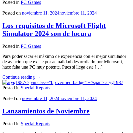
Mirage
Posted in
PC Games
es
crackeado"
Posted on
noviembre 11, 2024
noviembre 11, 2024
Los requisitos de Microsoft Flight
Simulator 2024 son de locura
Posted in
PC Games
Para poder sacar el máximo de experiencia con el mejor simulador
de aviación que existe por actualidad desarrollado por Microsoft,
hace falta una PC muy potente. Pues sí llega este […]
"Los
Continue reading
→
requisitos
aryg1987
de
Posted in
Special Reports
Microsoft
Flight
Posted on
noviembre 11, 2024
noviembre 11, 2024
Simulator
2024
Lanzamientos de Noviembre
son
de
Posted in
Special Reports
locura"