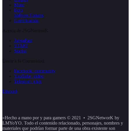
Muro
Foro
bbPress Forums
Gamificación
Acerca de 2SGNetworK
JuegaFast
STAFF
Socios
Únete a la Comunidad
Facebook_community
YouTube_video
Telegram_chat
Discord
«Hecho a mano por y para gamers © 2021 • 2SGNetworK by
LMYoYO. Todo el contenido relacionado, personajes, nombres y
materiales que podrían formar parte de una obra existente son