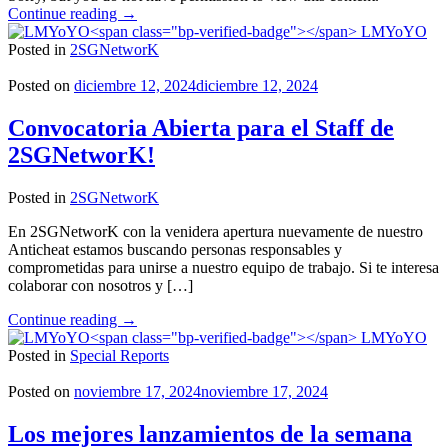
"Protegido:
Continue reading
→
GDD
LMYoYO
for
Posted in
2SGNetworK
GhostTown"
Posted on
diciembre 12, 2024
diciembre 12, 2024
Convocatoria Abierta para el Staff de
2SGNetworK!
Posted in
2SGNetworK
En 2SGNetworK con la venidera apertura nuevamente de nuestro
Anticheat estamos buscando personas responsables y
comprometidas para unirse a nuestro equipo de trabajo. Si te interesa
colaborar con nosotros y […]
"Convocatoria
Continue reading
→
Abierta
LMYoYO
para
Posted in
Special Reports
el
Staff
Posted on
noviembre 17, 2024
noviembre 17, 2024
de
2SGNetworK!"
Los mejores lanzamientos de la semana