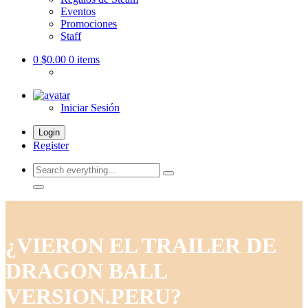
Eventos
Promociones
Staff
0
$0.00
0 items
Iniciar Sesión
Login
Register
Search
everything...
¿VIERON EL TRAILER DE
DRAGON BALL
VERSION.PERU?