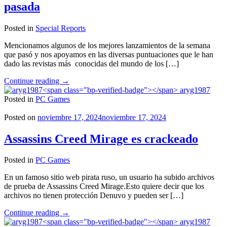
pasada
Posted in
Special Reports
Mencionamos algunos de los mejores lanzamientos de la semana
que pasó y nos apoyamos en las diversas puntuaciones que le han
dado las revistas más conocidas del mundo de los […]
"Los
Continue reading
→
mejores
aryg1987
lanzamientos
Posted in
PC Games
de
la
Posted on
noviembre 17, 2024
noviembre 17, 2024
semana
pasada"
Assassins Creed Mirage es crackeado
Posted in
PC Games
En un famoso sitio web pirata ruso, un usuario ha subido archivos
de prueba de Assassins Creed Mirage.Esto quiere decir que los
archivos no tienen protección Denuvo y pueden ser […]
"Assassins
Continue reading
→
Creed
aryg1987