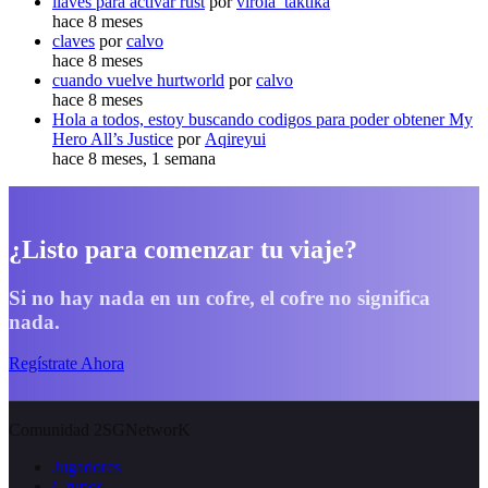
llaves para activar rust
por
virola_taktika
hace 8 meses
claves
por
calvo
hace 8 meses
cuando vuelve hurtworld
por
calvo
hace 8 meses
Hola a todos, estoy buscando codigos para poder obtener My
Hero All’s Justice
por
Aqireyui
hace 8 meses, 1 semana
¿Listo para comenzar tu viaje?
Si no hay nada en un cofre, el cofre no significa
nada.
Regístrate Ahora
Comunidad 2SGNetworK
Jugadores
Grupos