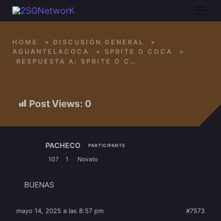
Skip to main content
HOME
»
DISCUSIÓN GENERAL
»
AGUANTELACOCA
»
SPRITE O COCA
»
RESPUESTA A: SPRITE O COCA
Post Views:
0
PACHECO
PARTICIPANTE
107
1
Novato
BUENAS
mayo 14, 2025 a las 8:57 pm
#7573