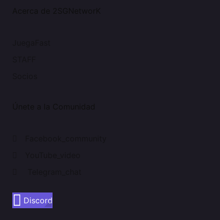
Acerca de 2SGNetworK
JuegaFast
STAFF
Socios
Únete a la Comunidad
Facebook_community
YouTube_video
Telegram_chat
Discord