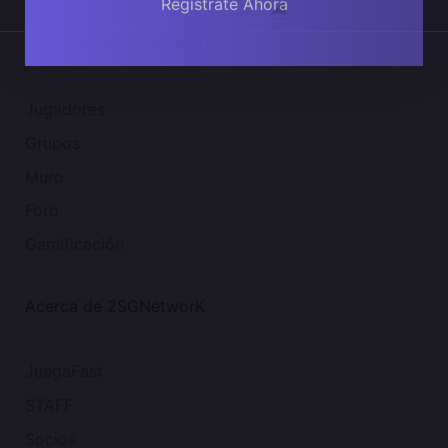
Regístrate Ahora
Comunidad 2SGNetworK
Jugadores
Grupos
Muro
Foro
Gamificación
Acerca de 2SGNetworK
JuegaFast
STAFF
Socios